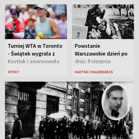
Turniej WTA w Toronto
Powstanie
- Świątek wygrała z
Warszawskie dzień po
Kostiuk i awansowała
dniu: 9 sierpnia
do ćwierćfinału
SPORT
KARTKA Z KALENDARZA