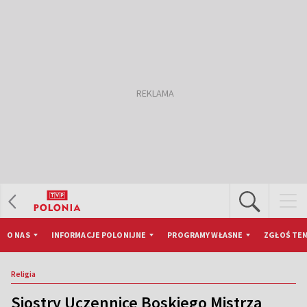
O NAS
INFORMACJE POLONIJNE
PROGRAMY WŁASNE
ZGŁOŚ TEM
Religia
Siostry Uczennice Boskiego Mistrza