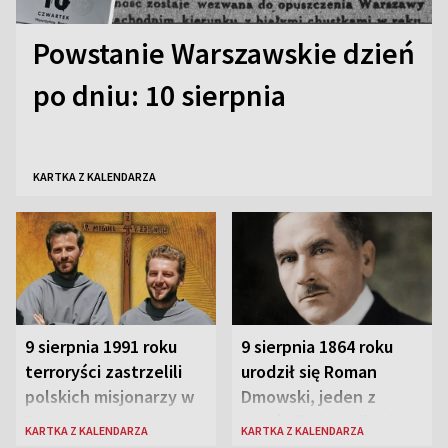
Powstanie Warszawskie dzień
po dniu: 10 sierpnia
KARTKA Z KALENDARZA
9 sierpnia 1991 roku
9 sierpnia 1864 roku
terroryści zastrzelili
urodził się Roman
polskich misjonarzy w
Dmowski, jeden z
Peru
„ojców” niepodległej
KARTKA Z KALENDARZA
KARTKA Z KALENDARZA
Polski