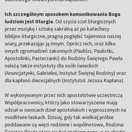
Ich szczególnym sposobem komunikowania Boga
ludziom jest liturgia
. Od szycia szat liturgicznych
przez muzykę i sztukę sakralną aż po katechezy
biblijno-liturgiczne, pragną pogłębić tajemnice naszej
wiary, przekazując ją innym. Oprócz nich, oraz kilku
innych zgromadzeń zakonnych (Pauliści, Paulistki,
Apostolinki, Pasterzanki) do Rodziny Świętego Pawła
należą także instystuty dla osób świeckich
(Anuncjatynki, Gabrielini, Instytut Świętej Rodziny) oraz
dla kapłanó diecezjalnych (Instytutut Jezusa Kapłana).
W wykonywanym przez nich apostolstwie uczestniczą
Współpracownicy, którzy jako stowarzyszenie mają
udział w owocach dzieł apostolskich i wyproszonych na
modlitwie łaskach. Dzisiaj, gdy tak wielkiej próbie
poddawane są więzi rodzinne i wspólnotowe, Rodzina
Święteo Pawła stara się być znakiem tego, o co chodzi