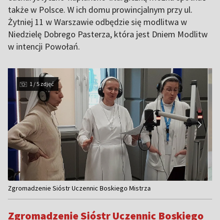
także w Polsce. W ich domu prowincjalnym przy ul.
Żytniej 11 w Warszawie odbędzie się modlitwa w
Niedzielę Dobrego Pasterza, która jest Dniem Modlitw
w intencji Powołań.
1 / 5 zdjęć
Item
Zgromadzenie Sióstr Uczennic Boskiego Mistrza
1
of
Zgromadzenie Sióstr Uczennic Boskiego