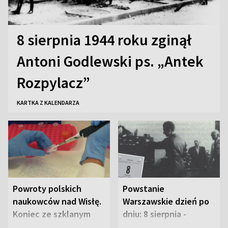
8 sierpnia 1944 roku zginął
Antoni Godlewski ps. „Antek
Rozpylacz”
KARTKA Z KALENDARZA
Powroty polskich
Powstanie
naukowców nad Wisłę.
Warszawskie dzień po
Koniec ze szklanym
dniu: 8 sierpnia -
sufitem
rozbrzmiewa radio