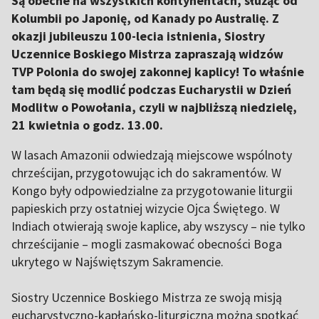
Są obecne na wszystkich kontynentach, służąc od
Kolumbii po Japonię, od Kanady po Australię. Z
okazji jubileuszu 100-lecia istnienia, Siostry
Uczennice Boskiego Mistrza zapraszają widzów
TVP Polonia do swojej zakonnej kaplicy! To właśnie
tam będą się modlić podczas Eucharystii w Dzień
Modlitw o Powołania, czyli w najbliższą niedzielę,
21 kwietnia o godz. 13.00.
W lasach Amazonii odwiedzają miejscowe wspólnoty
chrześcijan, przygotowując ich do sakramentów. W
Kongo były odpowiedzialne za przygotowanie liturgii
papieskich przy ostatniej wizycie Ojca Świętego. W
Indiach otwierają swoje kaplice, aby wszyscy – nie tylko
chrześcijanie – mogli zasmakować obecności Boga
ukrytego w Najświętszym Sakramencie.
Siostry Uczennice Boskiego Mistrza ze swoją misją
eucharystyczno-kapłańsko-liturgiczną można spotkać