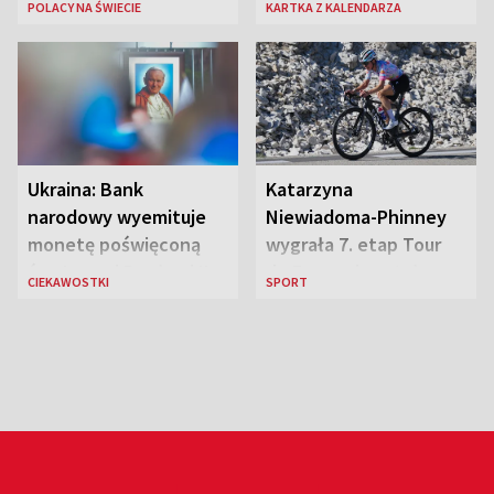
POLACY NA ŚWIECIE
KARTKA Z KALENDARZA
„Błyskawica”, śmierć
„Antka Rozpylacza”
Ukraina: Bank
Katarzyna
narodowy wyemituje
Niewiadoma-Phinney
monetę poświęconą
wygrała 7. etap Tour
św. Janowi Pawłowi II
de France i została
CIEKAWOSTKI
SPORT
liderką wyścigu