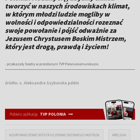
tworzyć w naszych środowiskach klimat,
w którym młodzi ludzie mogliby w
wolności i odpowiedzialności rozeznać
swoje powołanie i pójść odważnie za
Jezusem Chrystusem Boskim Mistrzem,
który jest drogą, prawdą i życiem!
- przekazały Siostry w przesłanym TVP Polonia komunikacie.
źródło:
s. Aleksandra Szyborska pddm
Pobierz aplikację
TVP POLONIA
#ZGROMADZENIE SIÓSTR UCZENNIC BOSKIEGO MISTRZA
#RELIGIA