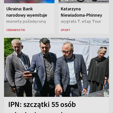
Ukraina: Bank
Katarzyna
narodowy wyemituje
Niewiadoma-Phinney
monetę poświęconą
wygrała 7. etap Tour
św. Janowi Pawłowi II
de France i została
CIEKAWOSTKI
SPORT
liderką wyścigu
IPN: szczątki 55 osób