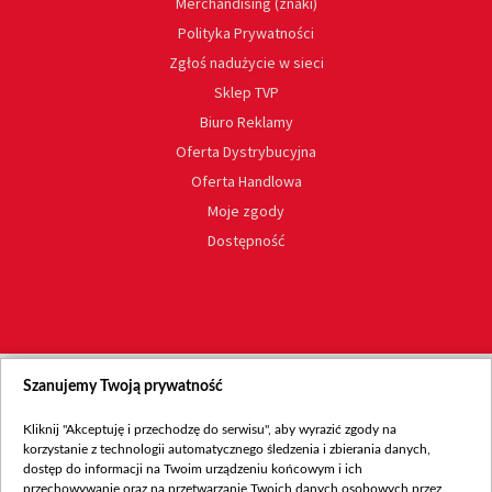
Merchandising (znaki)
Polityka Prywatności
Zgłoś nadużycie w sieci
Sklep TVP
Biuro Reklamy
Oferta Dystrybucyjna
Oferta Handlowa
Moje zgody
Dostępność
Szanujemy Twoją prywatność
Kliknij "Akceptuję i przechodzę do serwisu", aby wyrazić zgody na
korzystanie z technologii automatycznego śledzenia i zbierania danych,
dostęp do informacji na Twoim urządzeniu końcowym i ich
przechowywanie oraz na przetwarzanie Twoich danych osobowych przez