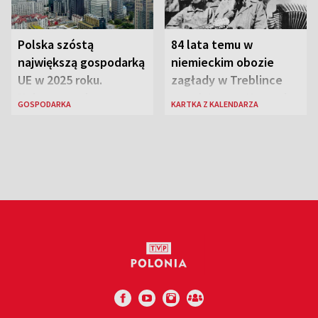
Polska szóstą
84 lata temu w
największą gospodarką
niemieckim obozie
UE w 2025 roku.
zagłady w Treblince
Najnowsze dane
zmarł Janusz Korczak
GOSPODARKA
KARTKA Z KALENDARZA
Eurostatu