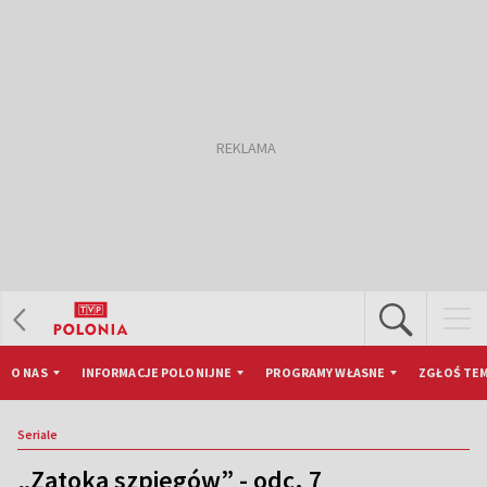
O NAS
INFORMACJE POLONIJNE
PROGRAMY WŁASNE
ZGŁOŚ TEM
Seriale
„Zatoka szpiegów” - odc. 7