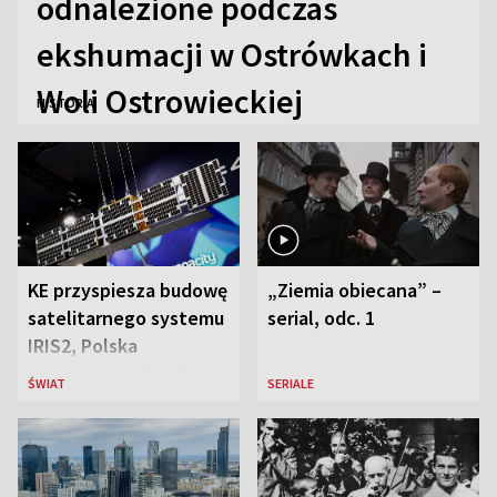
odnalezione podczas
ekshumacji w Ostrówkach i
Woli Ostrowieckiej
HISTORIA
KE przyspiesza budowę
„Ziemia obiecana” –
satelitarnego systemu
serial, odc. 1
IRIS2, Polska
przeznaczy 656 mln
ŚWIAT
SERIALE
euro