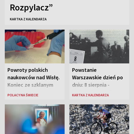
Rozpylacz”
KARTKA Z KALENDARZA
Powroty polskich
Powstanie
naukowców nad Wisłę.
Warszawskie dzień po
Koniec ze szklanym
dniu: 8 sierpnia -
sufitem
rozbrzmiewa radio
POLACY NA ŚWIECIE
KARTKA Z KALENDARZA
„Błyskawica”, śmierć
„Antka Rozpylacza”