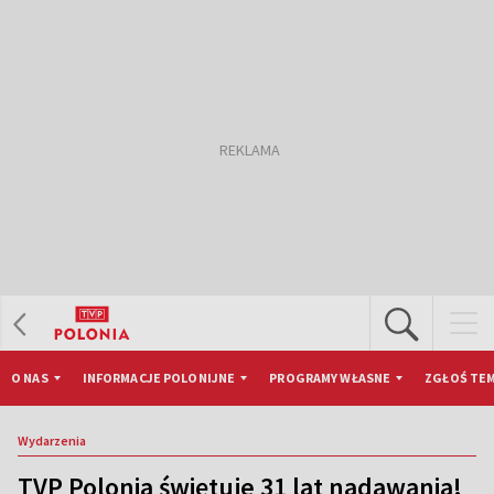
O NAS
INFORMACJE POLONIJNE
PROGRAMY WŁASNE
ZGŁOŚ TEM
Wydarzenia
TVP Polonia świętuje 31 lat nadawania!