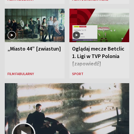
„Miasto 44” [zwiastun]
Oglądaj mecze Betclic
1. Ligi w TVP Polonia
[zapowiedź]
FILM FABULARNY
SPORT