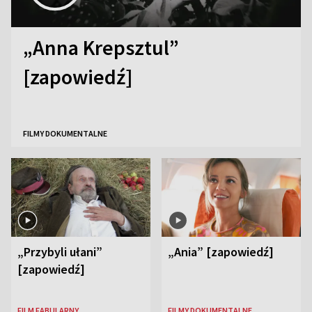
„Anna Krepsztul”
[zapowiedź]
FILMY DOKUMENTALNE
„Przybyli ułani”
„Ania” [zapowiedź]
[zapowiedź]
FILM FABULARNY
FILMY DOKUMENTALNE