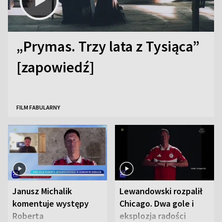
„Prymas. Trzy lata z Tysiąca”
[zapowiedź]
FILM FABULARNY
Janusz Michalik
Lewandowski rozpalił
komentuje występy
Chicago. Dwa gole i
Roberta
eksplozja radości