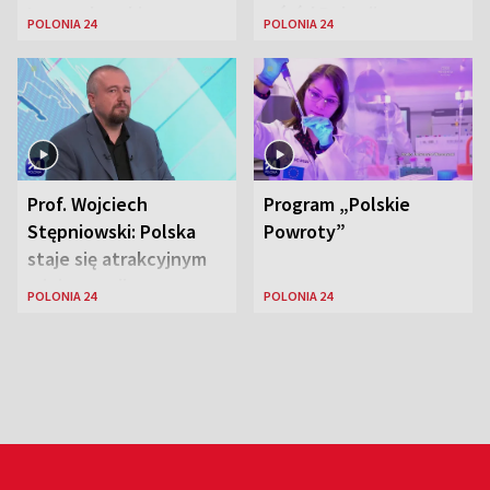
Lewandowskiego w
wśród Polonii
POLONIA 24
POLONIA 24
Stanach
Zjednoczonych
Prof. Wojciech
Program „Polskie
Stępniowski: Polska
Powroty”
staje się atrakcyjnym
miejscem dla
POLONIA 24
POLONIA 24
naukowców