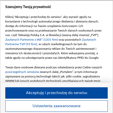
Szanujemy Twoją prywatność
Kliknij "Akceptuję i przechodzę do serwisu", aby wyrazić zgody na
korzystanie z technologii automatycznego śledzenia i zbierania danych,
dostęp do informacji na Twoim urządzeniu końcowym i ich
przechowywanie oraz na przetwarzanie Twoich danych osobowych przez
nas, czyli Telewizję Polską S.A. w likwidacji (zwaną dalej również „TVP”),
Zaufanych Partnerów z IAB* (1201 firm)
oraz pozostałych
Zaufanych
Partnerów TVP (93 firm)
, w celach marketingowych (w tym do
zautomatyzowanego dopasowania reklam do Twoich zainteresowań i
mierzenia ich skuteczności) i pozostałych, które wskazujemy poniżej, a
także zgody na udostępnianie przez nas identyfikatora PPID do Google.
Twoje dane osobowe zbierane podczas odwiedzania przez Ciebie naszych
poszczególnych serwisów
zwanych dalej „Portalem”, w tym informacje
zapisywane za pomocą technologii takich jak: pliki cookie, sygnalizatory
WWW lub innych podobnych technologii umożliwiających świadczenie
dopasowanych i bezpiecznych usług, personalizację treści oraz reklam,
udostępnianie funkcji mediów społecznościowych oraz analizowanie ruchu
Akceptuję i przechodzę do serwisu
w Internecie.
Twoje dane osobowe zbierane podczas odwiedzania przez Ciebie
Ustawienia zaawansowane
poszczególnych serwisów
na Portalu, takie jak adresy IP, identyfikatory