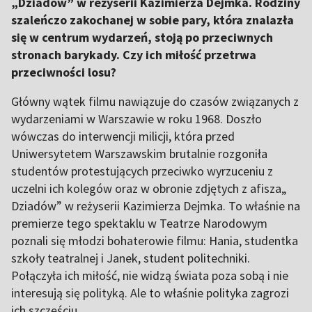
„Dziadów” w reżyserii Kazimierza Dejmka. Rodziny
szaleńczo zakochanej w sobie pary, która znalazła
się w centrum wydarzeń, stoją po przeciwnych
stronach barykady. Czy ich miłość przetrwa
przeciwności losu?
Główny wątek filmu nawiązuje do czasów związanych z
wydarzeniami w Warszawie w roku 1968. Doszło
wówczas do interwencji milicji, która przed
Uniwersytetem Warszawskim brutalnie rozgoniła
studentów protestujących przeciwko wyrzuceniu z
uczelni ich kolegów oraz w obronie zdjętych z afisza„
Dziadów” w reżyserii Kazimierza Dejmka. To właśnie na
premierze tego spektaklu w Teatrze Narodowym
poznali się młodzi bohaterowie filmu: Hania, studentka
szkoły teatralnej i Janek, student politechniki.
Połączyła ich miłość, nie widzą świata poza sobą i nie
interesują się polityką. Ale to właśnie polityka zagrozi
ich szczęściu.