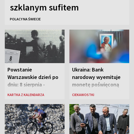
szklanym sufitem
POLACY NA ŚWIECIE
Powstanie
Ukraina: Bank
Warszawskie dzień po
narodowy wyemituje
dniu: 8 sierpnia -
monetę poświęconą
rozbrzmiewa radio
św. Janowi Pawłowi II
KARTKA Z KALENDARZA
CIEKAWOSTKI
„Błyskawica”, śmierć
„Antka Rozpylacza”