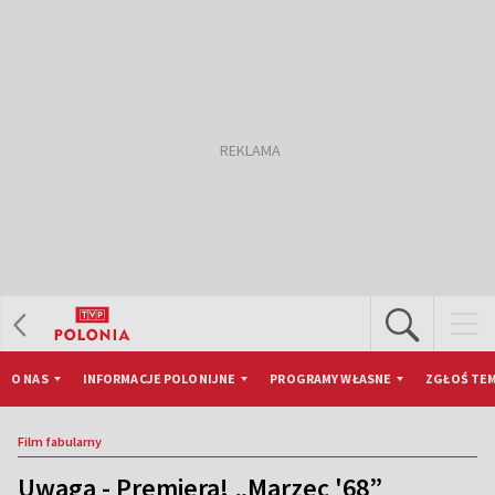
O NAS
INFORMACJE POLONIJNE
PROGRAMY WŁASNE
ZGŁOŚ TEM
Film fabularny
Uwaga - Premiera! „Marzec '68”