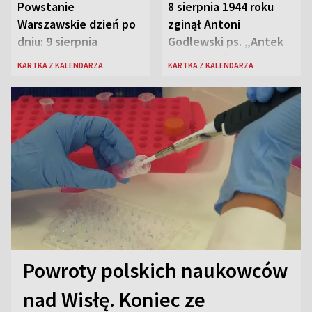
Powstanie
8 sierpnia 1944 roku
Warszawskie dzień po
zginął Antoni
dniu: 9 sierpnia
Godlewski ps. „Antek
Rozpylacz”
KARTKA Z KALENDARZA
KARTKA Z KALENDARZA
Powroty polskich naukowców
nad Wisłę. Koniec ze