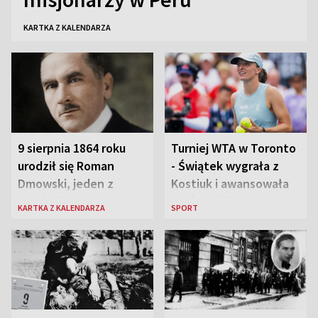
KARTKA Z KALENDARZA
9 sierpnia 1864 roku
Turniej WTA w Toronto
urodził się Roman
- Świątek wygrała z
Dmowski, jeden z
Kostiuk i awansowała
„ojców” niepodległej
do ćwierćfinału
KARTKA Z KALENDARZA
SPORT
Polski