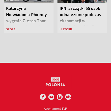
Katarzyna
IPN: szczątki 55 osób
Niewiadoma-Phinney
odnalezione podczas
wygrała 7. etap Tour
ekshumacji w
de France i została
Ostrówkach i Woli
SPORT
HISTORIA
liderką wyścigu
Ostrowieckiej
Abonament TVP