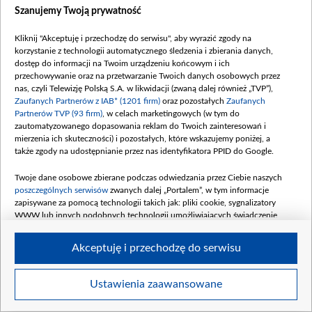
Szanujemy Twoją prywatność
Kliknij "Akceptuję i przechodzę do serwisu", aby wyrazić zgody na
korzystanie z technologii automatycznego śledzenia i zbierania danych,
dostęp do informacji na Twoim urządzeniu końcowym i ich
Koncert solidarności polsko-ukraińskiej w Filharmonii Narodowej, fot. Krzysztof
przechowywanie oraz na przetwarzanie Twoich danych osobowych przez
Tadej
nas, czyli Telewizję Polską S.A. w likwidacji (zwaną dalej również „TVP”),
Zaufanych Partnerów z IAB* (1201 firm)
oraz pozostałych
Zaufanych
Partnerów TVP (93 firm)
, w celach marketingowych (w tym do
zautomatyzowanego dopasowania reklam do Twoich zainteresowań i
mierzenia ich skuteczności) i pozostałych, które wskazujemy poniżej, a
także zgody na udostępnianie przez nas identyfikatora PPID do Google.
Twoje dane osobowe zbierane podczas odwiedzania przez Ciebie naszych
poszczególnych serwisów
zwanych dalej „Portalem”, w tym informacje
zapisywane za pomocą technologii takich jak: pliki cookie, sygnalizatory
WWW lub innych podobnych technologii umożliwiających świadczenie
dopasowanych i bezpiecznych usług, personalizację treści oraz reklam,
udostępnianie funkcji mediów społecznościowych oraz analizowanie ruchu
Akceptuję i przechodzę do serwisu
w Internecie.
Twoje dane osobowe zbierane podczas odwiedzania przez Ciebie
Ustawienia zaawansowane
Item
poszczególnych serwisów
na Portalu, takie jak adresy IP, identyfikatory
Szczegóły
Twoich urządzeń końcowych i identyfikatory plików cookie, informacje o
1