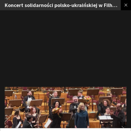
Koncert solidarności polsko-ukraińskiej w Filharmonii Narodowej