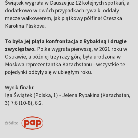
Świątek wygrała w Dausze już 12 kolejnych spotkań, a
dodatkowo w dwóch przypadkach rywalki oddały
mecze walkowerem, jak piątkowy półfinał Czeszka
Karolina Pliskova.
To była jej piąta konfrontacja z Rybakiną i drugie
zwycięstwo.
Polka wygrała pierwszą, w 2021 roku w
Ostrawie, a później trzy razy górą była urodzona w
Moskwa reprezentantka Kazachstanu - wszystkie te
pojedynki odbyły się w ubiegłym roku.
Wynik finału:
Iga Świątek (Polska, 1) - Jelena Rybakina (Kazachstan,
3) 7:6 (10-8), 6:2.
źródło: