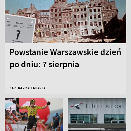
Powstanie Warszawskie dzień
po dniu: 7 sierpnia
KARTKA Z KALENDARZA