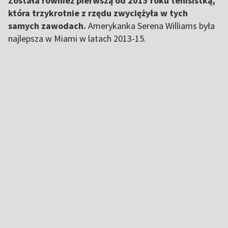
Została również pierwszą od 2015 roku tenisistką,
która trzykrotnie z rzędu zwyciężyła w tych
samych zawodach.
Amerykanka Serena Williams była
najlepsza w Miami w latach 2013-15.