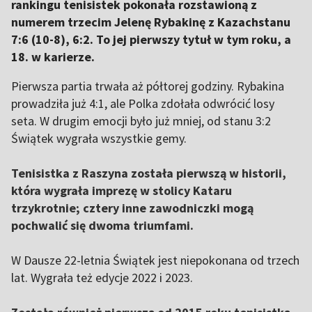
rankingu tenisistek pokonała rozstawioną z
numerem trzecim Jelenę Rybakinę z Kazachstanu
7:6 (10-8), 6:2. To jej pierwszy tytuł w tym roku, a
18. w karierze.
Pierwsza partia trwała aż półtorej godziny. Rybakina
prowadziła już 4:1, ale Polka zdołała odwrócić losy
seta. W drugim emocji było już mniej, od stanu 3:2
Świątek wygrała wszystkie gemy.
Tenisistka z Raszyna została pierwszą w historii,
która wygrała imprezę w stolicy Kataru
trzykrotnie; cztery inne zawodniczki mogą
pochwalić się dwoma triumfami.
W Dausze 22-letnia Świątek jest niepokonana od trzech
lat. Wygrała też edycje 2022 i 2023.