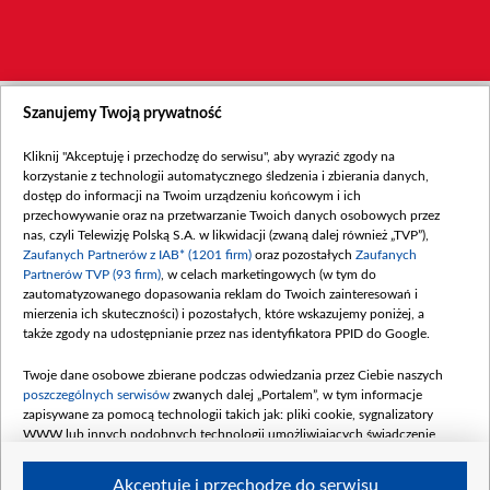
Szanujemy Twoją prywatność
Kliknij "Akceptuję i przechodzę do serwisu", aby wyrazić zgody na
korzystanie z technologii automatycznego śledzenia i zbierania danych,
dostęp do informacji na Twoim urządzeniu końcowym i ich
przechowywanie oraz na przetwarzanie Twoich danych osobowych przez
nas, czyli Telewizję Polską S.A. w likwidacji (zwaną dalej również „TVP”),
Zaufanych Partnerów z IAB* (1201 firm)
oraz pozostałych
Zaufanych
Partnerów TVP (93 firm)
, w celach marketingowych (w tym do
zautomatyzowanego dopasowania reklam do Twoich zainteresowań i
mierzenia ich skuteczności) i pozostałych, które wskazujemy poniżej, a
także zgody na udostępnianie przez nas identyfikatora PPID do Google.
Twoje dane osobowe zbierane podczas odwiedzania przez Ciebie naszych
poszczególnych serwisów
zwanych dalej „Portalem”, w tym informacje
zapisywane za pomocą technologii takich jak: pliki cookie, sygnalizatory
WWW lub innych podobnych technologii umożliwiających świadczenie
dopasowanych i bezpiecznych usług, personalizację treści oraz reklam,
udostępnianie funkcji mediów społecznościowych oraz analizowanie ruchu
Akceptuję i przechodzę do serwisu