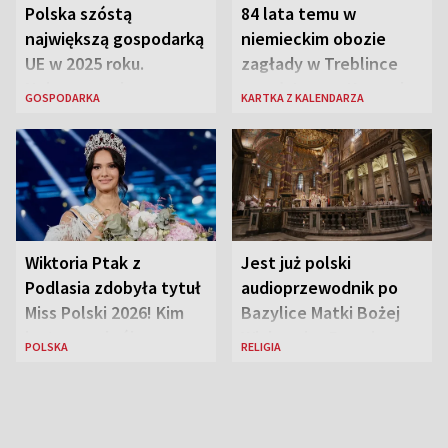
Polska szóstą
84 lata temu w
największą gospodarką
niemieckim obozie
UE w 2025 roku.
zagłady w Treblince
Najnowsze dane
zmarł Janusz Korczak
GOSPODARKA
KARTKA Z KALENDARZA
Eurostatu
Wiktoria Ptak z
Jest już polski
Podlasia zdobyła tytuł
audioprzewodnik po
Miss Polski 2026! Kim
Bazylice Matki Bożej
jest nowa królowa
Większej w Rzymie
POLSKA
RELIGIA
piękności?