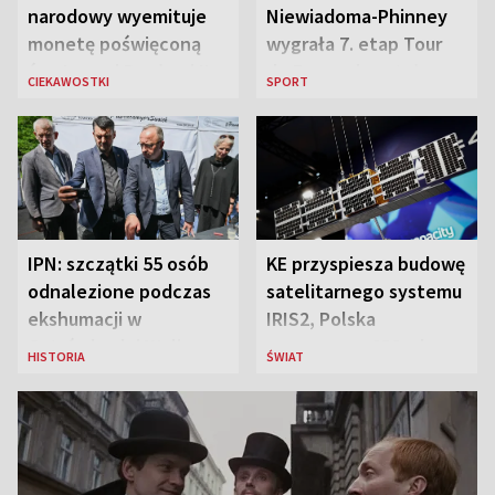
narodowy wyemituje
Niewiadoma-Phinney
monetę poświęconą
wygrała 7. etap Tour
św. Janowi Pawłowi II
de France i została
CIEKAWOSTKI
SPORT
liderką wyścigu
IPN: szczątki 55 osób
KE przyspiesza budowę
odnalezione podczas
satelitarnego systemu
ekshumacji w
IRIS2, Polska
Ostrówkach i Woli
przeznaczy 656 mln
HISTORIA
ŚWIAT
Ostrowieckiej
euro