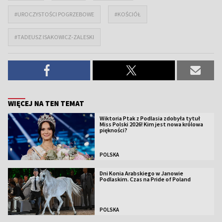
#UROCZYSTOŚCI POGRZEBOWE
#KOŚCIÓŁ
#TADEUSZ ISAKOWICZ-ZALESKI
WIĘCEJ NA TEN TEMAT
Wiktoria Ptak z Podlasia zdobyła tytuł
Miss Polski 2026! Kim jest nowa królowa
piękności?
POLSKA
Dni Konia Arabskiego w Janowie
Podlaskim. Czas na Pride of Poland
POLSKA