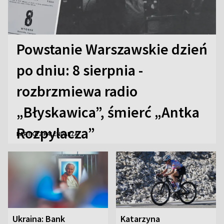
Powstanie Warszawskie dzień
po dniu: 8 sierpnia -
rozbrzmiewa radio
„Błyskawica”, śmierć „Antka
Rozpylacza”
KARTKA Z KALENDARZA
Ukraina: Bank
Katarzyna