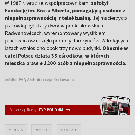
W 1987 r. wraz ze współpracownikami
założył
Fundację im. Brata Alberta
,
pomagającą osobom z
niepełnosprawnością intelektualną
. Jej macierzystą
placówką był stary dwór w podkrakowskich
Radwanowicach, wyremontowany wysiłkiem
pracowników i dzięki pomocy darczyńców. W kolejnych
latach wzniesiono obok trzy nowe budynki.
Obecnie w
całej Polsce działa 38 ośrodków, w których
mieszka prawie 1200 osób z niepełnosprawnością
.
źródło:
PAP, Archidiecezja Krakowska
Pobierz aplikację
TVP POLONIA
#POLSKA
#ŚMIERĆ
#POGRZEB