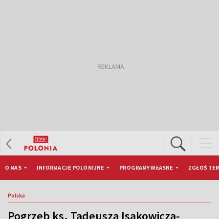
O NAS
INFORMACJE POLONIJNE
PROGRAMY WŁASNE
ZGŁOŚ TEM
Polska
Pogrzeb ks. Tadeusza Isakowicza-