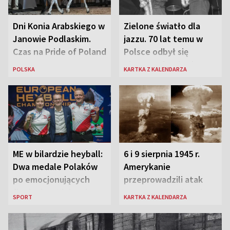
Dni Konia Arabskiego w
Zielone światło dla
Janowie Podlaskim.
jazzu. 70 lat temu w
Czas na Pride of Poland
Polsce odbył się
pierwszy festiwal
POLSKA
KARTKA Z KALENDARZA
jazzowy
ME w bilardzie heyball:
6 i 9 sierpnia 1945 r.
Dwa medale Polaków
Amerykanie
po emocjonujących
przeprowadzili atak
finałach w Kielcach
atomowy na Hiroszimę
SPORT
KARTKA Z KALENDARZA
i Nagasaki