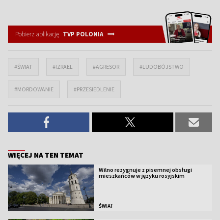
Pobierz aplikację
TVP POLONIA
#ŚWIAT
#IZRAEL
#AGRESOR
#LUDOBÓJSTWO
#MORDOWANIE
#PRZESIEDLENIE
WIĘCEJ NA TEN TEMAT
Wilno rezygnuje z pisemnej obsługi
mieszkańców w języku rosyjskim
ŚWIAT