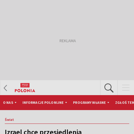
O NAS
INFORMACJE POLONIJNE
PROGRAMY WŁASNE
ZGŁOŚ TEM
Świat
Izrael chce przesiedlenia