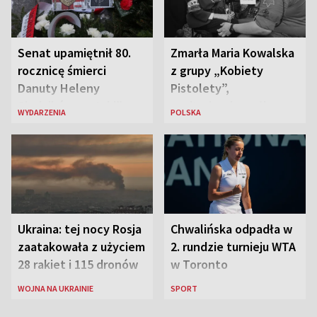
Senat upamiętnił 80.
Zmarła Maria Kowalska
rocznicę śmierci
z grupy „Kobiety
Danuty Heleny
Pistolety”,
Siedzikówny „Inki”
sanitariuszka pułku
WYDARZENIA
POLSKA
„Baszta”
Ukraina: tej nocy Rosja
Chwalińska odpadła w
zaatakowała z użyciem
2. rundzie turnieju WTA
28 rakiet i 115 dronów
w Toronto
WOJNA NA UKRAINIE
SPORT