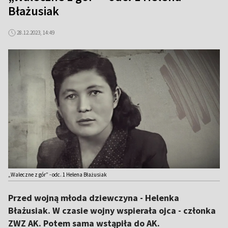
Błażusiak
28.12.2023, 14:49
„Waleczne z gór” - odc. 1 Helena Błażusiak
Przed wojną młoda dziewczyna - Helenka
Błażusiak. W czasie wojny wspierała ojca - członka
ZWZ AK. Potem sama wstąpiła do AK.