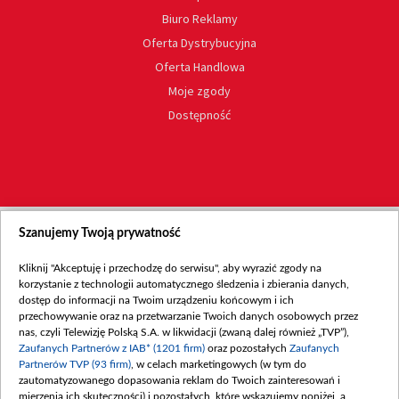
Biuro Reklamy
Oferta Dystrybucyjna
Oferta Handlowa
Moje zgody
Dostępność
Szanujemy Twoją prywatność
Kliknij "Akceptuję i przechodzę do serwisu", aby wyrazić zgody na
korzystanie z technologii automatycznego śledzenia i zbierania danych,
dostęp do informacji na Twoim urządzeniu końcowym i ich
przechowywanie oraz na przetwarzanie Twoich danych osobowych przez
nas, czyli Telewizję Polską S.A. w likwidacji (zwaną dalej również „TVP”),
Zaufanych Partnerów z IAB* (1201 firm)
oraz pozostałych
Zaufanych
Partnerów TVP (93 firm)
, w celach marketingowych (w tym do
zautomatyzowanego dopasowania reklam do Twoich zainteresowań i
mierzenia ich skuteczności) i pozostałych, które wskazujemy poniżej, a