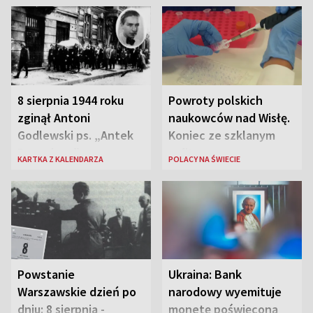
8 sierpnia 1944 roku
Powroty polskich
zginął Antoni
naukowców nad Wisłę.
Godlewski ps. „Antek
Koniec ze szklanym
Rozpylacz”
sufitem
KARTKA Z KALENDARZA
POLACY NA ŚWIECIE
Powstanie
Ukraina: Bank
Warszawskie dzień po
narodowy wyemituje
dniu: 8 sierpnia -
monetę poświęconą