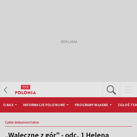
O NAS
INFORMACJE POLONIJNE
PROGRAMY WŁASNE
ZGŁOŚ TEM
Cykle dokumentalne
„Waleczne z gór” - odc. 1 Helena