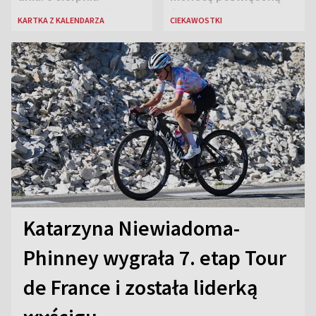
rozbrzmiewa radio
św. Janowi Pawłowi II
KARTKA Z KALENDARZA
CIEKAWOSTKI
„Błyskawica”, śmierć
„Antka Rozpylacza”
Katarzyna Niewiadoma-
Phinney wygrała 7. etap Tour
de France i została liderką