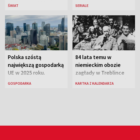
przeznaczy 656 mln
ŚWIAT
SERIALE
euro
Polska szóstą
84 lata temu w
największą gospodarką
niemieckim obozie
UE w 2025 roku.
zagłady w Treblince
Najnowsze dane
zmarł Janusz Korczak
GOSPODARKA
KARTKA Z KALENDARZA
Eurostatu