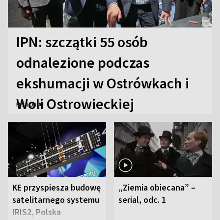
IPN: szczątki 55 osób
odnalezione podczas
ekshumacji w Ostrówkach i
Woli Ostrowieckiej
HISTORIA
KE przyspiesza budowę
„Ziemia obiecana” –
satelitarnego systemu
serial, odc. 1
IRIS2, Polska