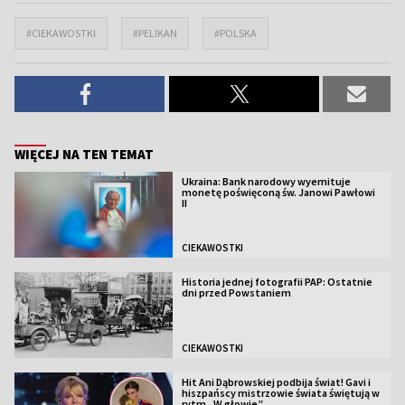
#CIEKAWOSTKI
#PELIKAN
#POLSKA
WIĘCEJ NA TEN TEMAT
Ukraina: Bank narodowy wyemituje
monetę poświęconą św. Janowi Pawłowi
II
CIEKAWOSTKI
Historia jednej fotografii PAP: Ostatnie
dni przed Powstaniem
CIEKAWOSTKI
Hit Ani Dąbrowskiej podbija świat! Gavi i
hiszpańscy mistrzowie świata świętują w
rytm „W głowie”