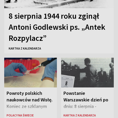
8 sierpnia 1944 roku zginął
Antoni Godlewski ps. „Antek
Rozpylacz”
KARTKA Z KALENDARZA
Powroty polskich
Powstanie
naukowców nad Wisłę.
Warszawskie dzień po
Koniec ze szklanym
dniu: 8 sierpnia -
sufitem
rozbrzmiewa radio
POLACY NA ŚWIECIE
KARTKA Z KALENDARZA