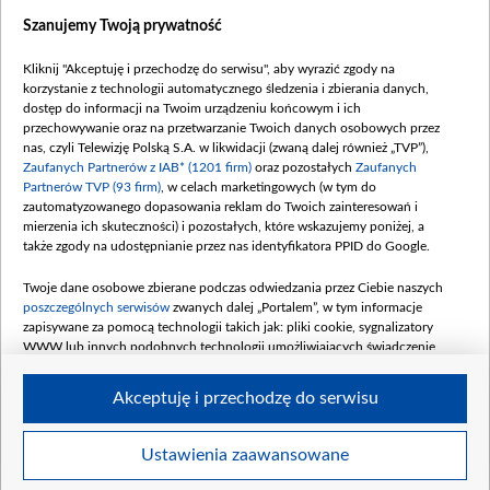
Szanujemy Twoją prywatność
Kliknij "Akceptuję i przechodzę do serwisu", aby wyrazić zgody na
korzystanie z technologii automatycznego śledzenia i zbierania danych,
dostęp do informacji na Twoim urządzeniu końcowym i ich
przechowywanie oraz na przetwarzanie Twoich danych osobowych przez
nas, czyli Telewizję Polską S.A. w likwidacji (zwaną dalej również „TVP”),
Zaufanych Partnerów z IAB* (1201 firm)
oraz pozostałych
Zaufanych
Partnerów TVP (93 firm)
, w celach marketingowych (w tym do
zautomatyzowanego dopasowania reklam do Twoich zainteresowań i
mierzenia ich skuteczności) i pozostałych, które wskazujemy poniżej, a
także zgody na udostępnianie przez nas identyfikatora PPID do Google.
Twoje dane osobowe zbierane podczas odwiedzania przez Ciebie naszych
poszczególnych serwisów
zwanych dalej „Portalem”, w tym informacje
zapisywane za pomocą technologii takich jak: pliki cookie, sygnalizatory
WWW lub innych podobnych technologii umożliwiających świadczenie
dopasowanych i bezpiecznych usług, personalizację treści oraz reklam,
udostępnianie funkcji mediów społecznościowych oraz analizowanie ruchu
Akceptuję i przechodzę do serwisu
w Internecie.
Twoje dane osobowe zbierane podczas odwiedzania przez Ciebie
Ustawienia zaawansowane
poszczególnych serwisów
na Portalu, takie jak adresy IP, identyfikatory
©2026 Telewizja Polska S. A. w likwidacji
Twoich urządzeń końcowych i identyfikatory plików cookie, informacje o