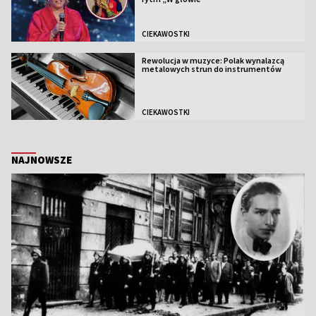
CIEKAWOSTKI
Rewolucja w muzyce: Polak wynalazcą
metalowych strun do instrumentów
CIEKAWOSTKI
NAJNOWSZE