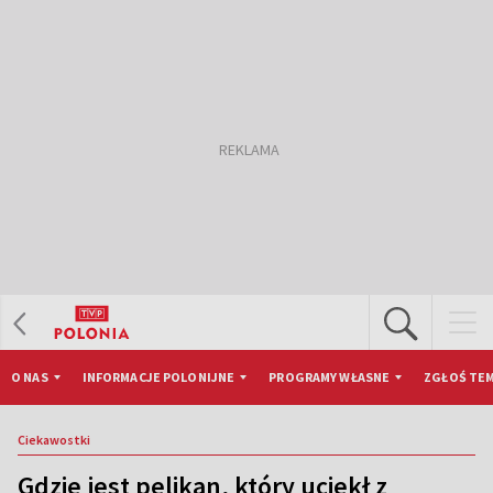
O NAS
INFORMACJE POLONIJNE
PROGRAMY WŁASNE
ZGŁOŚ TEM
Ciekawostki
Gdzie jest pelikan, który uciekł z