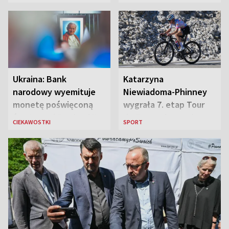
„Błyskawica”, śmierć
„Antka Rozpylacza”
Ukraina: Bank
Katarzyna
narodowy wyemituje
Niewiadoma-Phinney
monetę poświęconą
wygrała 7. etap Tour
św. Janowi Pawłowi II
de France i została
CIEKAWOSTKI
SPORT
liderką wyścigu