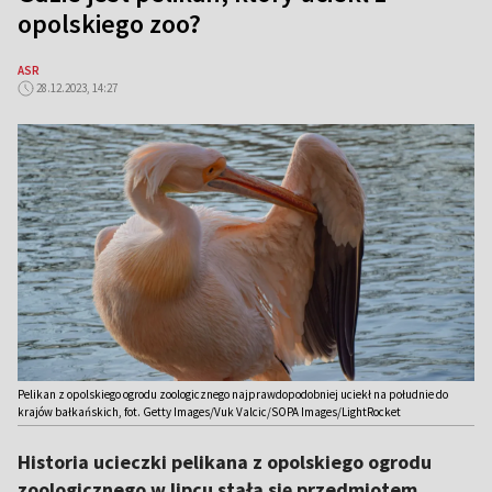
opolskiego zoo?
ASR
28.12.2023, 14:27
Pelikan z opolskiego ogrodu zoologicznego najprawdopodobniej uciekł na południe do
krajów bałkańskich, fot. Getty Images/Vuk Valcic/SOPA Images/LightRocket
Historia ucieczki pelikana z opolskiego ogrodu
zoologicznego w lipcu stała się przedmiotem