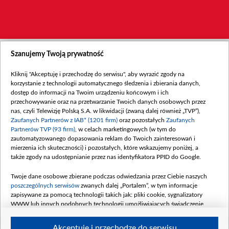
Szanujemy Twoją prywatność
Kliknij "Akceptuję i przechodzę do serwisu", aby wyrazić zgody na
korzystanie z technologii automatycznego śledzenia i zbierania danych,
dostęp do informacji na Twoim urządzeniu końcowym i ich
przechowywanie oraz na przetwarzanie Twoich danych osobowych przez
nas, czyli Telewizję Polską S.A. w likwidacji (zwaną dalej również „TVP”),
Zaufanych Partnerów z IAB* (1201 firm)
oraz pozostałych
Zaufanych
Partnerów TVP (93 firm)
, w celach marketingowych (w tym do
zautomatyzowanego dopasowania reklam do Twoich zainteresowań i
mierzenia ich skuteczności) i pozostałych, które wskazujemy poniżej, a
także zgody na udostępnianie przez nas identyfikatora PPID do Google.
Twoje dane osobowe zbierane podczas odwiedzania przez Ciebie naszych
poszczególnych serwisów
zwanych dalej „Portalem”, w tym informacje
zapisywane za pomocą technologii takich jak: pliki cookie, sygnalizatory
WWW lub innych podobnych technologii umożliwiających świadczenie
dopasowanych i bezpiecznych usług, personalizację treści oraz reklam,
udostępnianie funkcji mediów społecznościowych oraz analizowanie ruchu
Akceptuję i przechodzę do serwisu