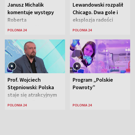
Janusz Michalik
Lewandowski rozpalił
komentuje występy
Chicago. Dwa gole i
Roberta
eksplozja radości
Lewandowskiego w
wśród Polonii
POLONIA 24
POLONIA 24
Stanach
Zjednoczonych
Prof. Wojciech
Program „Polskie
Stępniowski: Polska
Powroty”
staje się atrakcyjnym
miejscem dla
POLONIA 24
POLONIA 24
naukowców