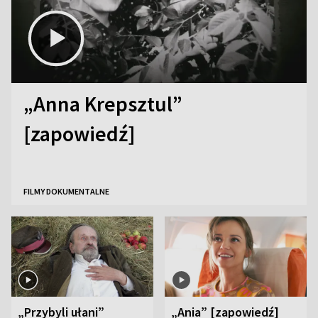
„Anna Krepsztul”
[zapowiedź]
FILMY DOKUMENTALNE
„Przybyli ułani”
„Ania” [zapowiedź]