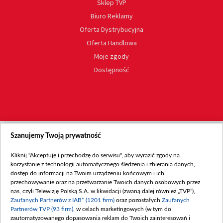
Sklep TVP
Biuro Reklamy
Oferta Dystrybucyjna
Oferta Handlowa
Moje zgody
Dostępność
Szanujemy Twoją prywatność
Kliknij "Akceptuję i przechodzę do serwisu", aby wyrazić zgody na
korzystanie z technologii automatycznego śledzenia i zbierania danych,
dostęp do informacji na Twoim urządzeniu końcowym i ich
przechowywanie oraz na przetwarzanie Twoich danych osobowych przez
nas, czyli Telewizję Polską S.A. w likwidacji (zwaną dalej również „TVP”),
Zaufanych Partnerów z IAB* (1201 firm)
oraz pozostałych
Zaufanych
Partnerów TVP (93 firm)
, w celach marketingowych (w tym do
zautomatyzowanego dopasowania reklam do Twoich zainteresowań i