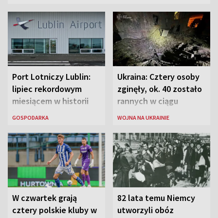
Port Lotniczy Lublin:
Ukraina: Cztery osoby
lipiec rekordowym
zginęły, ok. 40 zostało
miesiącem w historii
rannych w ciągu
lotniska
ostatniej doby w
GOSPODARKA
WOJNA NA UKRAINIE
rosyjskich atakach
W czwartek grają
82 lata temu Niemcy
cztery polskie kluby w
utworzyli obóz