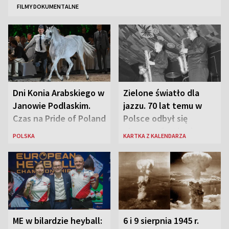
FILMY DOKUMENTALNE
Dni Konia Arabskiego w
Zielone światło dla
Janowie Podlaskim.
jazzu. 70 lat temu w
Czas na Pride of Poland
Polsce odbył się
pierwszy festiwal
POLSKA
KARTKA Z KALENDARZA
jazzowy
ME w bilardzie heyball:
6 i 9 sierpnia 1945 r.