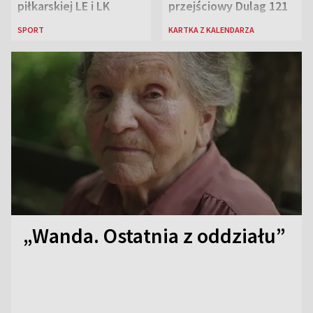
piłkarskiej LE i LK
przejściowy Dulag 121
SPORT
KARTKA Z KALENDARZA
„Wanda. Ostatnia z oddziału”