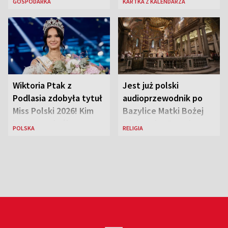
GOSPODARKA
KARTKA Z KALENDARZA
Eurostatu
Wiktoria Ptak z
Jest już polski
Podlasia zdobyła tytuł
audioprzewodnik po
Miss Polski 2026! Kim
Bazylice Matki Bożej
jest nowa królowa
Większej w Rzymie
POLSKA
RELIGIA
piękności?