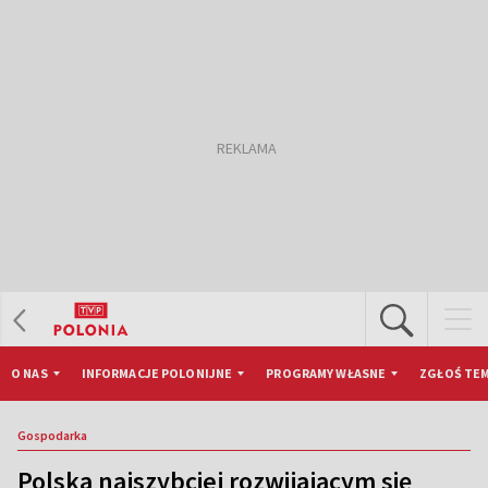
O NAS
INFORMACJE POLONIJNE
PROGRAMY WŁASNE
ZGŁOŚ TEM
Gospodarka
Polska najszybciej rozwijającym się