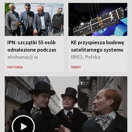
IPN: szczątki 55 osób
KE przyspiesza budowę
odnalezione podczas
satelitarnego systemu
ekshumacji w
IRIS2, Polska
Ostrówkach i Woli
przeznaczy 656 mln
HISTORIA
ŚWIAT
Ostrowieckiej
euro