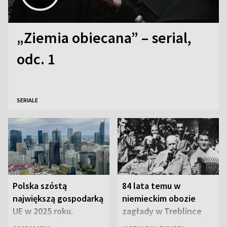
„Ziemia obiecana” – serial,
odc. 1
SERIALE
Polska szóstą
84 lata temu w
największą gospodarką
niemieckim obozie
UE w 2025 roku.
zagłady w Treblince
Najnowsze dane
zmarł Janusz Korczak