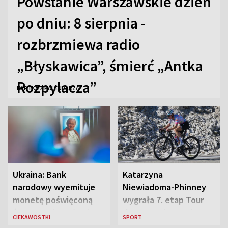
Powstanie Warszawskie dzień
po dniu: 8 sierpnia -
rozbrzmiewa radio
„Błyskawica”, śmierć „Antka
Rozpylacza”
KARTKA Z KALENDARZA
Ukraina: Bank
Katarzyna
narodowy wyemituje
Niewiadoma-Phinney
monetę poświęconą
wygrała 7. etap Tour
św. Janowi Pawłowi II
de France i została
CIEKAWOSTKI
SPORT
liderką wyścigu