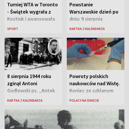
Turniej WTA w Toronto
Powstanie
- Świątek wygrała z
Warszawskie dzień po
Kostiuk i awansowała
dniu: 9 sierpnia
do ćwierćfinału
SPORT
KARTKA Z KALENDARZA
8 sierpnia 1944 roku
Powroty polskich
zginął Antoni
naukowców nad Wisłę.
Godlewski ps. „Antek
Koniec ze szklanym
Rozpylacz”
sufitem
KARTKA Z KALENDARZA
POLACY NA ŚWIECIE