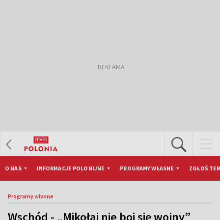
O NAS
INFORMACJE POLONIJNE
PROGRAMY WŁASNE
ZGŁOŚ TEM
Programy własne
Wschód - „Mikołaj nie boi się wojny”