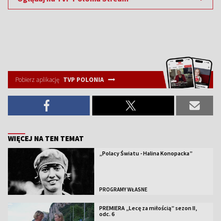
Pobierz aplikację
TVP POLONIA
WIĘCEJ NA TEN TEMAT
„Polacy Światu - Halina Konopacka”
PROGRAMY WŁASNE
PREMIERA „Lecę za miłością” sezon II,
odc. 6