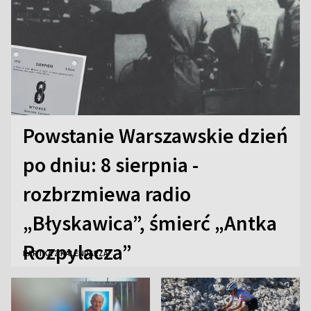
Powstanie Warszawskie dzień
po dniu: 8 sierpnia -
rozbrzmiewa radio
„Błyskawica”, śmierć „Antka
Rozpylacza”
KARTKA Z KALENDARZA