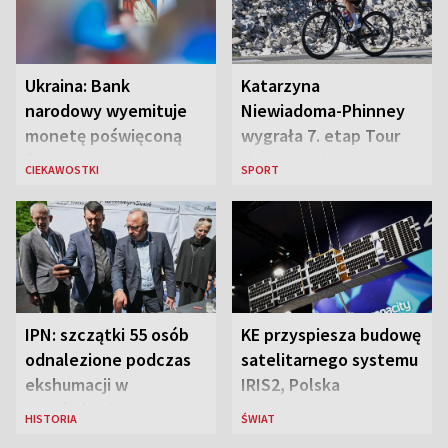
Ukraina: Bank
Katarzyna
narodowy wyemituje
Niewiadoma-Phinney
monetę poświęconą
wygrała 7. etap Tour
św. Janowi Pawłowi II
de France i została
CIEKAWOSTKI
SPORT
liderką wyścigu
IPN: szczątki 55 osób
KE przyspiesza budowę
odnalezione podczas
satelitarnego systemu
ekshumacji w
IRIS2, Polska
Ostrówkach i Woli
przeznaczy 656 mln
HISTORIA
ŚWIAT
Ostrowieckiej
euro