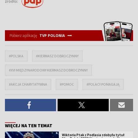
źródło:
Pobierz aplikację
TVP POLONIA
#POLSKA
#KIERMASZ DOBROCZYNNY
#XVI MIĘDZYNARODOWY KIERMASZ DOBROCZYNNY
#AKCJA CHARYTATYWNA
#POMOC
#POLACY POMAGAJĄ
WIĘCEJ NA TEN TEMAT
Wiktoria Ptak z Podlasia zdobyła tytuł