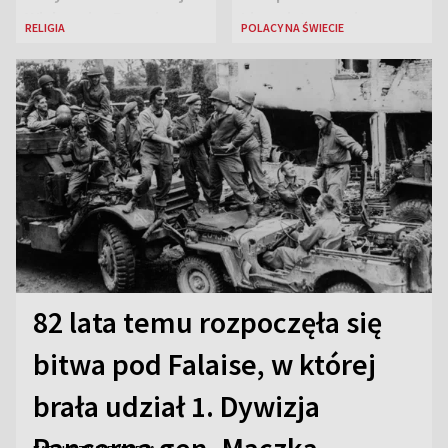
Większej w Rzymie
Lingwistycznej
RELIGIA
POLACY NA ŚWIECIE
82 lata temu rozpoczęła się
bitwa pod Falaise, w której
brała udział 1. Dywizja
Pancerna gen. Maczka