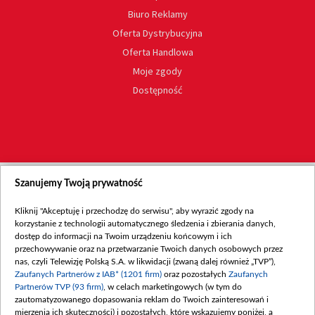
Biuro Reklamy
Oferta Dystrybucyjna
Oferta Handlowa
Moje zgody
Dostępność
Szanujemy Twoją prywatność
Kliknij "Akceptuję i przechodzę do serwisu", aby wyrazić zgody na
korzystanie z technologii automatycznego śledzenia i zbierania danych,
dostęp do informacji na Twoim urządzeniu końcowym i ich
przechowywanie oraz na przetwarzanie Twoich danych osobowych przez
nas, czyli Telewizję Polską S.A. w likwidacji (zwaną dalej również „TVP”),
Zaufanych Partnerów z IAB* (1201 firm)
oraz pozostałych
Zaufanych
Partnerów TVP (93 firm)
, w celach marketingowych (w tym do
zautomatyzowanego dopasowania reklam do Twoich zainteresowań i
mierzenia ich skuteczności) i pozostałych, które wskazujemy poniżej, a