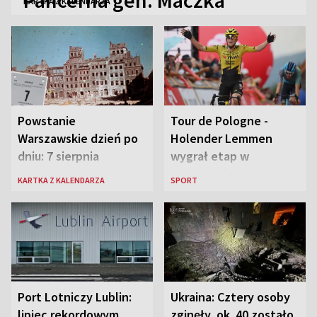
KARTKA Z KALENDARZA
Powstanie
Tour de Pologne -
Warszawskie dzień po
Holender Lemmen
dniu: 7 sierpnia
wygrał etap w
Karpaczu i został
KARTKA Z KALENDARZA
SPORT
liderem
Port Lotniczy Lublin:
Ukraina: Cztery osoby
lipiec rekordowym
zginęły, ok. 40 zostało