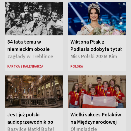
84 lata temu w
Wiktoria Ptak z
niemieckim obozie
Podlasia zdobyła tytuł
zagłady w Treblince
Miss Polski 2026! Kim
zmarł Janusz Korczak
jest nowa królowa
KARTKA Z KALENDARZA
POLSKA
piękności?
Jest już polski
Wielki sukces Polaków
audioprzewodnik po
na Międzynarodowej
Bazylice Matki Bożej
Olimpiadzie