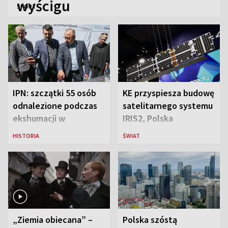
wyścigu
SPORT
IPN: szczątki 55 osób
KE przyspiesza budowę
odnalezione podczas
satelitarnego systemu
ekshumacji w
IRIS2, Polska
Ostrówkach i Woli
przeznaczy 656 mln
HISTORIA
ŚWIAT
Ostrowieckiej
euro
„Ziemia obiecana” –
Polska szóstą