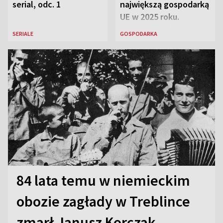
serial, odc. 1
największą gospodarką
UE w 2025 roku.
Najnowsze dane
SERIALE
GOSPODARKA
Eurostatu
84 lata temu w niemieckim
obozie zagłady w Treblince
zmarł Janusz Korczak