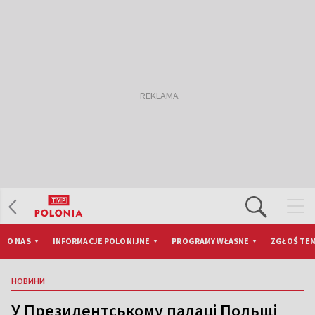
O NAS
INFORMACJE POLONIJNE
PROGRAMY WŁASNE
ZGŁOŚ TEM
НОВИНИ
У Президентському палаці Польщі