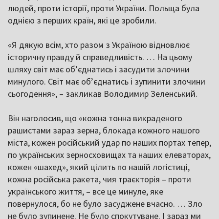
людей, проти історії, проти України. Польща була
однією з перших країн, які це зробили.
«Я дякую всім, хто разом з Україною відновлює
історичну правду й справедливість. … На цьому
шляху світ має об’єднатись і засудити злочини
минулого. Світ має об’єднатись і зупинити злочини
сьогодення», – закликав Володимир Зеленський.
Він наголосив, що «кожна тонна викраденого
рашистами зараз зерна, блокада кожного нашого
міста, кожен російський удар по наших портах тепер,
по українських зерносховищах та наших елеваторах,
кожен «шахед», який цілить по нашій логістиці,
кожна російська ракета, чия траєкторія – проти
українського життя, – все це минуле, яке
повернулося, бо не було засуджене вчасно. … Зло
не було зупинене. Не було спокутуване. І зараз ми