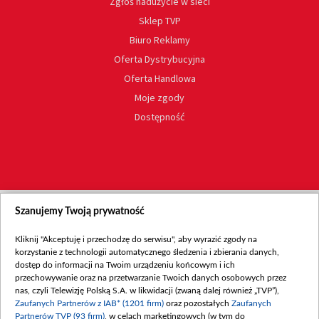
Zgłoś nadużycie w sieci
Sklep TVP
Biuro Reklamy
Oferta Dystrybucyjna
Oferta Handlowa
Moje zgody
Dostępność
Szanujemy Twoją prywatność
Kliknij "Akceptuję i przechodzę do serwisu", aby wyrazić zgody na
korzystanie z technologii automatycznego śledzenia i zbierania danych,
dostęp do informacji na Twoim urządzeniu końcowym i ich
przechowywanie oraz na przetwarzanie Twoich danych osobowych przez
nas, czyli Telewizję Polską S.A. w likwidacji (zwaną dalej również „TVP”),
Zaufanych Partnerów z IAB* (1201 firm)
oraz pozostałych
Zaufanych
Partnerów TVP (93 firm)
, w celach marketingowych (w tym do