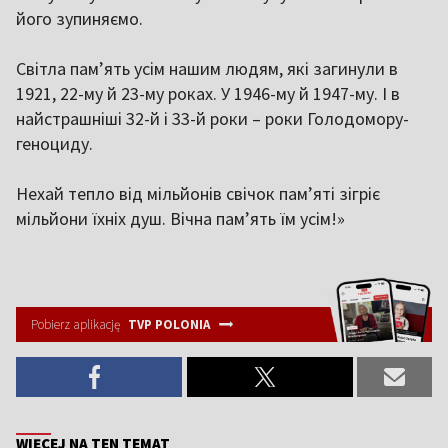
його зупиняємо.
Світла пам’ять усім нашим людям, які загинули в
1921, 22-му й 23-му роках. У 1946-му й 1947-му. І в
найстрашніші 32-й і 33-й роки – роки Голодомору-
геноциду.
Нехай тепло від мільйонів свічок пам’яті зігріє
мільйони їхніх душ. Вічна пам’ять їм усім!»
Pobierz aplikację
TVP POLONIA
WIĘCEJ NA TEN TEMAT