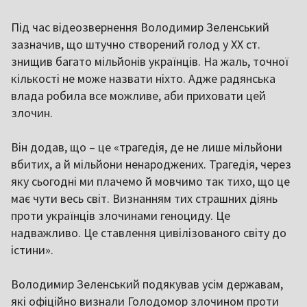
Під час відеозвернення Володимир Зеленський
зазначив, що штучно створений голод у ХХ ст.
знищив багато мільйонів українців. На жаль, точної
кількості не може назвати ніхто. Адже радянська
влада робила все можливе, аби приховати цей
злочин.
Він додав, що – це «трагедія, де не лише мільйони
вбитих, а й мільйони ненароджених. Трагедія, через
яку сьогодні ми плачемо й мовчимо так тихо, що це
має чути весь світ. Визнанням тих страшних діянь
проти українців злочинами геноциду. Це
надважливо. Це ставлення цивілізованого світу до
істини».
Володимир Зеленський подякував усім державам,
які офіційно визнали Голодомор злочином проти