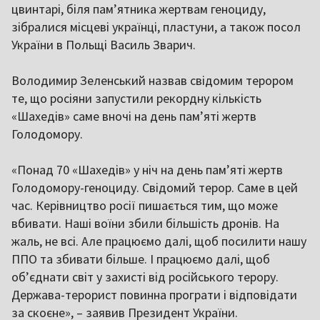
цвинтарі, біля пам’ятника жертвам геноциду,
зібралися місцеві українці, пластуни, а також посол
України в Польщі Василь Зварич.
Володимир Зеленський назвав свідомим терором
те, що росіяни запустили рекордну кількість
«Шахедів» саме вночі на день пам’яті жертв
Голодомору.
«Понад 70 «Шахедів» у ніч на день пам’яті жертв
Голодомору-геноциду. Свідомий терор. Саме в цей
час. Керівництво росії пишається тим, що може
вбивати. Наші воїни збили більшість дронів. На
жаль, не всі. Але працюємо далі, щоб посилити нашу
ППО та збивати більше. І працюємо далі, щоб
об’єднати світ у захисті від російського терору.
Держава-терорист повинна програти і відповідати
за скоєне», – заявив Президент України.