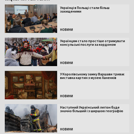
Українці в Польщі стали більш
захищеними
НОВИНИ
Українцям стало простіше отримувати
консульські послуги за кордоном
НОВИНИ
У Королівському замку Варшави триває
виставка картин з музею Ханенків
НОВИНИ
Наступний Український легіон буде
значно більший і з ширшою географію
НОВИНИ