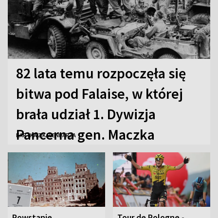
82 lata temu rozpoczęła się
bitwa pod Falaise, w której
brała udział 1. Dywizja
Pancerna gen. Maczka
KARTKA Z KALENDARZA
Powstanie
Tour de Pologne -