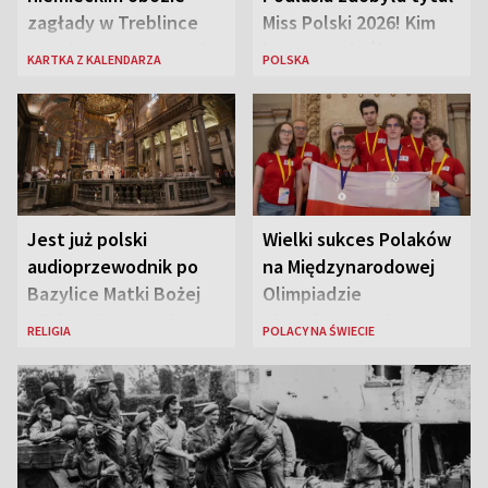
zagłady w Treblince
Miss Polski 2026! Kim
zmarł Janusz Korczak
jest nowa królowa
KARTKA Z KALENDARZA
POLSKA
piękności?
Jest już polski
Wielki sukces Polaków
audioprzewodnik po
na Międzynarodowej
Bazylice Matki Bożej
Olimpiadzie
Większej w Rzymie
Lingwistycznej
RELIGIA
POLACY NA ŚWIECIE