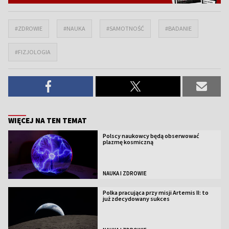
#ZDROWIE
#NAUKA
#SAMOTNOŚĆ
#BADANIE
#FIZJOLOGIA
WIĘCEJ NA TEN TEMAT
Polscy naukowcy będą obserwować
plazmę kosmiczną
NAUKA I ZDROWIE
Polka pracująca przy misji Artemis II: to
już zdecydowany sukces