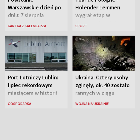
Warszawskie dzień po
Holender Lemmen
dniu: 7 sierpnia
wygrał etap w
Karpaczu i został
KARTKA Z KALENDARZA
SPORT
liderem
Port Lotniczy Lublin:
Ukraina: Cztery osoby
lipiec rekordowym
zginęły, ok. 40 zostało
miesiącem w historii
rannych w ciągu
lotniska
ostatniej doby w
GOSPODARKA
WOJNA NA UKRAINIE
rosyjskich atakach