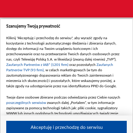
Szanujemy Twoją prywatność
Kliknij "Akceptuję i przechodzę do serwisu", aby wyrazić zgody na
korzystanie z technologii automatycznego śledzenia i zbierania danych,
dostęp do informacji na Twoim urządzeniu końcowym i ich
przechowywanie oraz na przetwarzanie Twoich danych osobowych przez
nas, czyli Telewizję Polską S.A. w likwidacji (zwaną dalej również „TVP”),
Zaufanych Partnerów z IAB* (1201 firm)
oraz pozostałych
Zaufanych
Partnerów TVP (93 firm)
, w celach marketingowych (w tym do
zautomatyzowanego dopasowania reklam do Twoich zainteresowań i
mierzenia ich skuteczności) i pozostałych, które wskazujemy poniżej, a
także zgody na udostępnianie przez nas identyfikatora PPID do Google.
Twoje dane osobowe zbierane podczas odwiedzania przez Ciebie naszych
poszczególnych serwisów
zwanych dalej „Portalem”, w tym informacje
zapisywane za pomocą technologii takich jak: pliki cookie, sygnalizatory
WWW lub innych podobnych technologii umożliwiających świadczenie
dopasowanych i bezpiecznych usług, personalizację treści oraz reklam,
udostępnianie funkcji mediów społecznościowych oraz analizowanie ruchu
Akceptuję i przechodzę do serwisu
w Internecie.