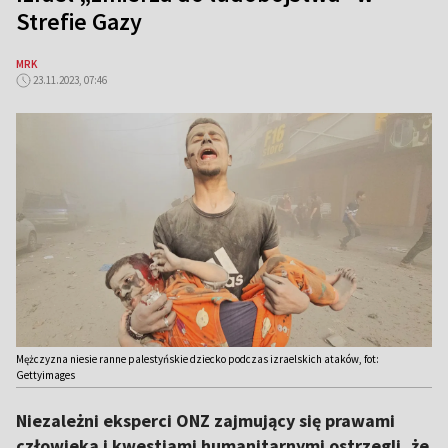
Strefie Gazy
MRK
23.11.2023, 07:46
Mężczyzna niesie ranne palestyńskie dziecko podczas izraelskich ataków, fot:
Gettyimages
Niezależni eksperci ONZ zajmujący się prawami
człowieka i kwestiami humanitarnymi ostrzegli, że