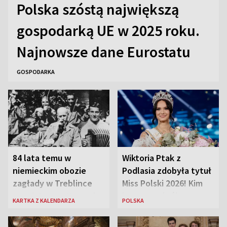
Polska szóstą największą
gospodarką UE w 2025 roku.
Najnowsze dane Eurostatu
GOSPODARKA
84 lata temu w
Wiktoria Ptak z
niemieckim obozie
Podlasia zdobyła tytuł
zagłady w Treblince
Miss Polski 2026! Kim
zmarł Janusz Korczak
jest nowa królowa
KARTKA Z KALENDARZA
POLSKA
piękności?