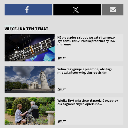
WIĘCEJ NA TEN TEMAT
KE przyspiesza budowę satelitarnego
systemu IRIS2, Polska przeznaczy 656
mln euro
ŚWIAT
Wilno rezygnuje z pisemnej obsługi
mieszkańców w języku rosyjskim
ŚWIAT
Wielka Brytania chce złagodzić przepisy
dla zagranicznych opiekunów
ŚWIAT