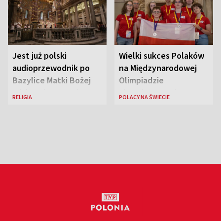
Jest już polski
Wielki sukces Polaków
audioprzewodnik po
na Międzynarodowej
Bazylice Matki Bożej
Olimpiadzie
Większej w Rzymie
Lingwistycznej
RELIGIA
POLACY NA ŚWIECIE