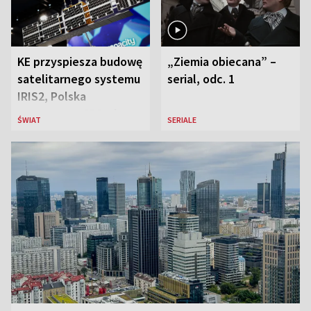
KE przyspiesza budowę
„Ziemia obiecana” –
satelitarnego systemu
serial, odc. 1
IRIS2, Polska
przeznaczy 656 mln
ŚWIAT
SERIALE
euro