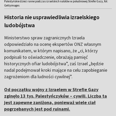
Palestyńskie dzieci ranne podczas izraelskich nalotów w południowej Strefie Gazy, fot:
Gettyimages
Historia nie usprawiedliwia izraelskiego
ludobójstwa
Ministerstwo spraw zagranicznych Izraela
odpowiedziało na ocenę ekspertów ONZ własnym
komunikatem, w którym napisano, że „ci, którzy
podpisali to oświadczenie, obrażają pamięć
historycznych ofiar ludobójstwa”, zaś Izrael „będzie
nadal podejmował kroki mające na celu zapobieganie
zagrożeniom dla ludności cywilnej”.
Od początku wojny z Izraelem w Strefie Gazy
zginęło 13 tys. Palestyńczyków – cywili. Liczba ta
jest zapewne zaniżona, ponieważ wiele ciał
pogrzebanych jest pod ruinami.