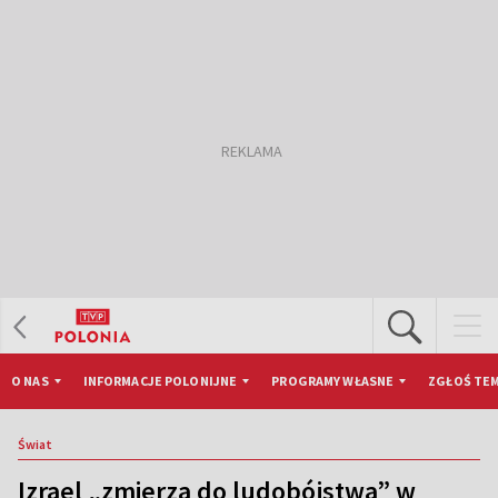
O NAS
INFORMACJE POLONIJNE
PROGRAMY WŁASNE
ZGŁOŚ TEM
Świat
Izrael „zmierza do ludobójstwa” w