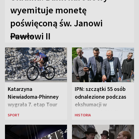
wyemituje monetę
poświęconą św. Janowi
Pawłowi II
CIEKAWOSTKI
Katarzyna
IPN: szczątki 55 osób
Niewiadoma-Phinney
odnalezione podczas
wygrała 7. etap Tour
ekshumacji w
de France i została
Ostrówkach i Woli
SPORT
HISTORIA
liderką wyścigu
Ostrowieckiej