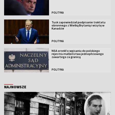
POLITYKA
Tusk zapowiedział podpisanie traktatu
obronnego z Wielką Brytanią i wizytę w
Kanadzie
POLITYKA
NSA orzekł o wpisaniu do polskiego
rejestru małżeństwa jednopłciowego
zawartego za granicą
POLITYKA
NAJNOWSZE