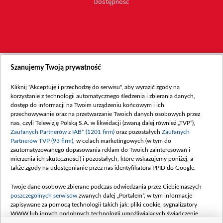
Dostępność
Szanujemy Twoją prywatność
Kliknij "Akceptuję i przechodzę do serwisu", aby wyrazić zgody na
korzystanie z technologii automatycznego śledzenia i zbierania danych,
dostęp do informacji na Twoim urządzeniu końcowym i ich
przechowywanie oraz na przetwarzanie Twoich danych osobowych przez
nas, czyli Telewizję Polską S.A. w likwidacji (zwaną dalej również „TVP”),
Zaufanych Partnerów z IAB* (1201 firm)
oraz pozostałych
Zaufanych
Partnerów TVP (93 firm)
, w celach marketingowych (w tym do
zautomatyzowanego dopasowania reklam do Twoich zainteresowań i
mierzenia ich skuteczności) i pozostałych, które wskazujemy poniżej, a
także zgody na udostępnianie przez nas identyfikatora PPID do Google.
Twoje dane osobowe zbierane podczas odwiedzania przez Ciebie naszych
poszczególnych serwisów
zwanych dalej „Portalem”, w tym informacje
zapisywane za pomocą technologii takich jak: pliki cookie, sygnalizatory
WWW lub innych podobnych technologii umożliwiających świadczenie
dopasowanych i bezpiecznych usług, personalizację treści oraz reklam,