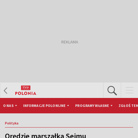
O NAS
INFORMACJE POLONIJNE
PROGRAMY WŁASNE
ZGŁOŚ TEM
Polityka
Orędzie marszałka Sejmu