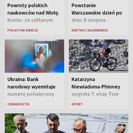
Powroty polskich
Powstanie
naukowców nad Wisłę.
Warszawskie dzień po
Koniec ze szklanym
dniu: 8 sierpnia -
sufitem
rozbrzmiewa radio
POLACY NA ŚWIECIE
KARTKA Z KALENDARZA
„Błyskawica”, śmierć
„Antka Rozpylacza”
Ukraina: Bank
Katarzyna
narodowy wyemituje
Niewiadoma-Phinney
monetę poświęconą
wygrała 7. etap Tour
św. Janowi Pawłowi II
de France i została
CIEKAWOSTKI
SPORT
liderką wyścigu