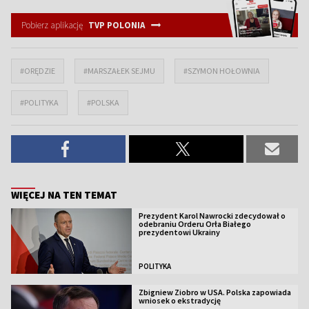
Pobierz aplikację
TVP POLONIA
#ORĘDZIE
#MARSZAŁEK SEJMU
#SZYMON HOŁOWNIA
#POLITYKA
#POLSKA
WIĘCEJ NA TEN TEMAT
Prezydent Karol Nawrocki zdecydował o
odebraniu Orderu Orła Białego
prezydentowi Ukrainy
POLITYKA
Zbigniew Ziobro w USA. Polska zapowiada
wniosek o ekstradycję