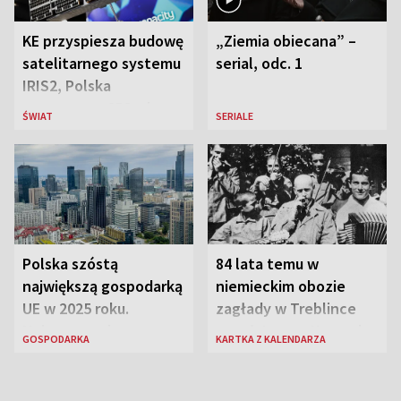
KE przyspiesza budowę
„Ziemia obiecana” –
satelitarnego systemu
serial, odc. 1
IRIS2, Polska
przeznaczy 656 mln
ŚWIAT
SERIALE
euro
Polska szóstą
84 lata temu w
największą gospodarką
niemieckim obozie
UE w 2025 roku.
zagłady w Treblince
Najnowsze dane
zmarł Janusz Korczak
GOSPODARKA
KARTKA Z KALENDARZA
Eurostatu