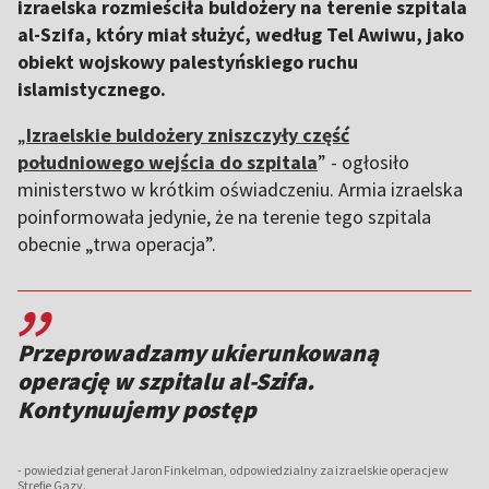
izraelska rozmieściła buldożery na terenie szpitala
al-Szifa, który miał służyć, według Tel Awiwu, jako
obiekt wojskowy palestyńskiego ruchu
islamistycznego.
„
Izraelskie buldożery zniszczyły część
południowego wejścia do szpitala
” - ogłosiło
ministerstwo w krótkim oświadczeniu. Armia izraelska
poinformowała jedynie, że na terenie tego szpitala
obecnie „trwa operacja”.
,,
Przeprowadzamy ukierunkowaną
operację w szpitalu al-Szifa.
Kontynuujemy postęp
- powiedział generał Jaron Finkelman, odpowiedzialny za izraelskie operacje w
Strefie Gazy.