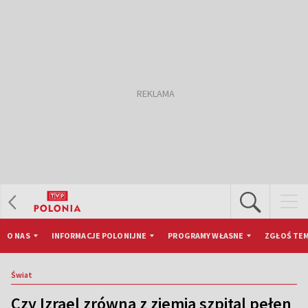
O NAS
INFORMACJE POLONIJNE
PROGRAMY WŁASNE
ZGŁOŚ TEM
Świat
Czy Izrael zrówna z ziemią szpital pełen