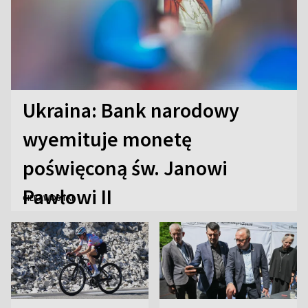
Ukraina: Bank narodowy
wyemituje monetę
poświęconą św. Janowi
Pawłowi II
CIEKAWOSTKI