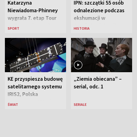
Katarzyna
IPN: szczątki 55 osób
Niewiadoma-Phinney
odnalezione podczas
wygrała 7. etap Tour
ekshumacji w
de France i została
Ostrówkach i Woli
SPORT
HISTORIA
liderką wyścigu
Ostrowieckiej
KE przyspiesza budowę
„Ziemia obiecana” –
satelitarnego systemu
serial, odc. 1
IRIS2, Polska
przeznaczy 656 mln
ŚWIAT
SERIALE
euro