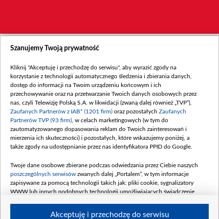
Szanujemy Twoją prywatność
Kliknij "Akceptuję i przechodzę do serwisu", aby wyrazić zgody na
korzystanie z technologii automatycznego śledzenia i zbierania danych,
dostęp do informacji na Twoim urządzeniu końcowym i ich
przechowywanie oraz na przetwarzanie Twoich danych osobowych przez
nas, czyli Telewizję Polską S.A. w likwidacji (zwaną dalej również „TVP”),
Zaufanych Partnerów z IAB* (1201 firm)
oraz pozostałych
Zaufanych
Partnerów TVP (93 firm)
, w celach marketingowych (w tym do
zautomatyzowanego dopasowania reklam do Twoich zainteresowań i
mierzenia ich skuteczności) i pozostałych, które wskazujemy poniżej, a
także zgody na udostępnianie przez nas identyfikatora PPID do Google.
Twoje dane osobowe zbierane podczas odwiedzania przez Ciebie naszych
poszczególnych serwisów
zwanych dalej „Portalem”, w tym informacje
zapisywane za pomocą technologii takich jak: pliki cookie, sygnalizatory
WWW lub innych podobnych technologii umożliwiających świadczenie
dopasowanych i bezpiecznych usług, personalizację treści oraz reklam,
udostępnianie funkcji mediów społecznościowych oraz analizowanie ruchu
Akceptuję i przechodzę do serwisu
w Internecie.