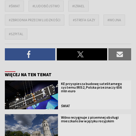
#ŚWIAT
#LUDOBÓJSTWO
#IZRAEL
#ZBRODNIA PRZECIW LUDZKOŚCI
#STREFA GAZY
#WOJNA
#SZPITAL
WIĘCEJ NA TEN TEMAT
KE przyspiesza budowę satelitarnego
systemu IRIS2, Polska przeznaczy 656
mln euro
ŚWIAT
Wilno rezygnuje z pisemnej obsługi
mieszkańców w języku rosyjskim