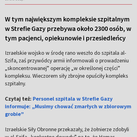
W tym największym kompleksie szpitalnym
w Strefie Gazy przebywa około 2300 osób, w
tym pacjenci, opiekunowie i przesiedleńcy
Izraelskie wojsko w środę rano weszło do szpitala al-
Szifa, zaś przywódcy armii informowali o prowadzeniu
„skoncentrowanej” operację „w określonej części”
kompleksu. Wieczorem siły zbrojne opuściły kompleks
szpitalny.
Czytaj też:
Personel szpitala w Strefie Gazy
informuje: „Musimy chować zmarłych w zbiorowym
grobie”
Izraelskie Siły Obronne przekazały, że żołnierze zdobyli
w al-Szifa „konkretne dowody” na to, że Hamas