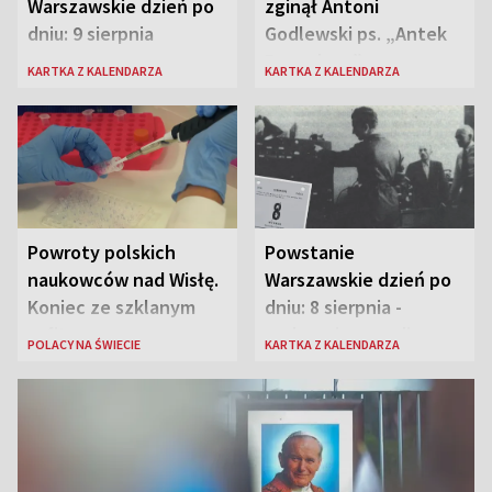
Warszawskie dzień po
zginął Antoni
dniu: 9 sierpnia
Godlewski ps. „Antek
Rozpylacz”
KARTKA Z KALENDARZA
KARTKA Z KALENDARZA
Powroty polskich
Powstanie
naukowców nad Wisłę.
Warszawskie dzień po
Koniec ze szklanym
dniu: 8 sierpnia -
sufitem
rozbrzmiewa radio
POLACY NA ŚWIECIE
KARTKA Z KALENDARZA
„Błyskawica”, śmierć
„Antka Rozpylacza”