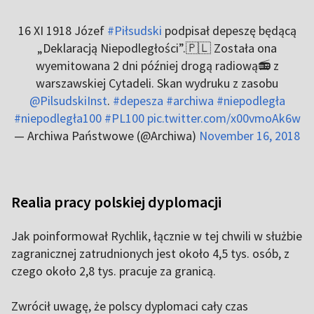
16 XI 1918 Józef
#Piłsudski
podpisał depeszę będącą
„Deklaracją Niepodległości”.🇵🇱 Została ona
wyemitowana 2 dni później drogą radiową📻 z
warszawskiej Cytadeli. Skan wydruku z zasobu
@PilsudskiInst
.
#depesza
#archiwa
#niepodległa
#niepodległa100
#PL100
pic.twitter.com/x00vmoAk6w
— Archiwa Państwowe (@Archiwa)
November 16, 2018
Realia pracy polskiej dyplomacji
Jak poinformował Rychlik, łącznie w tej chwili w służbie
zagranicznej zatrudnionych jest około 4,5 tys. osób, z
czego około 2,8 tys. pracuje za granicą.
Zwrócił uwagę, że polscy dyplomaci cały czas