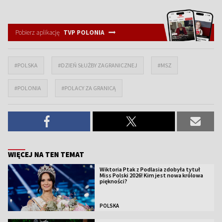
Pobierz aplikację
TVP POLONIA
#POLSKA
#DZIEŃ SŁUŻBY ZAGRANICZNEJ
#MSZ
#POLONIA
#POLACY ZA GRANICĄ
WIĘCEJ NA TEN TEMAT
Wiktoria Ptak z Podlasia zdobyła tytuł
Miss Polski 2026! Kim jest nowa królowa
piękności?
POLSKA