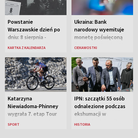
Powstanie
Ukraina: Bank
Warszawskie dzień po
narodowy wyemituje
dniu: 8 sierpnia -
monetę poświęconą
rozbrzmiewa radio
św. Janowi Pawłowi II
KARTKA Z KALENDARZA
CIEKAWOSTKI
„Błyskawica”, śmierć
„Antka Rozpylacza”
Katarzyna
IPN: szczątki 55 osób
Niewiadoma-Phinney
odnalezione podczas
wygrała 7. etap Tour
ekshumacji w
de France i została
Ostrówkach i Woli
SPORT
HISTORIA
liderką wyścigu
Ostrowieckiej