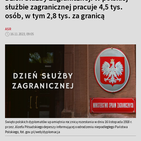
służbie zagranicznej pracuje 4,5 tys.
osób, w tym 2,8 tys. za granicą
ASR
16.11.2023, 09:05
Święto polskich dyplomatów upamiętnia rocznicę rozesłania w dniu 16 listopada 1918 r.
przez Józefa Piłsudskiego depeszy informującej o odrodzeniu niepodległego Państwa
Polskiego, fot. gov.pl/web/dyplomacja