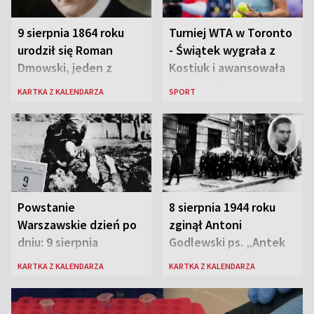
9 sierpnia 1864 roku
Turniej WTA w Toronto
urodził się Roman
- Świątek wygrała z
Dmowski, jeden z
Kostiuk i awansowała
„ojców” niepodległej
do ćwierćfinału
KARTKA Z KALENDARZA
SPORT
Polski
Powstanie
8 sierpnia 1944 roku
Warszawskie dzień po
zginął Antoni
dniu: 9 sierpnia
Godlewski ps. „Antek
Rozpylacz”
KARTKA Z KALENDARZA
KARTKA Z KALENDARZA