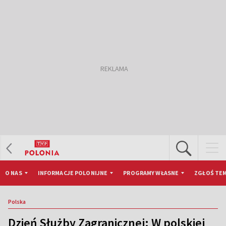
O NAS
INFORMACJE POLONIJNE
PROGRAMY WŁASNE
ZGŁOŚ TEM
Polska
Dzień Służby Zagranicznej: W polskiej