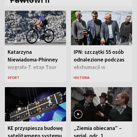
Katarzyna
IPN: szczątki 55 osób
Niewiadoma-Phinney
odnalezione podczas
wygrała 7. etap Tour
ekshumacji w
de France i została
Ostrówkach i Woli
SPORT
HISTORIA
liderką wyścigu
Ostrowieckiej
KE przyspiesza budowę
„Ziemia obiecana” –
satelitarnego systemu
serial, odc. 1