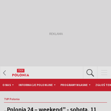
O NAS
INFORMACJE POLONIJNE
PROGRAMY WŁASNE
ZGŁOŚ TEM
TVP Polonia
„Polonia 24 – weekend” - sobota, 11