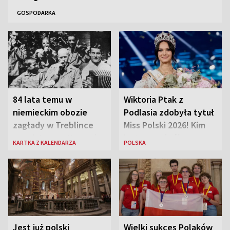
GOSPODARKA
84 lata temu w
Wiktoria Ptak z
niemieckim obozie
Podlasia zdobyła tytuł
zagłady w Treblince
Miss Polski 2026! Kim
zmarł Janusz Korczak
jest nowa królowa
KARTKA Z KALENDARZA
POLSKA
piękności?
Jest już polski
Wielki sukces Polaków