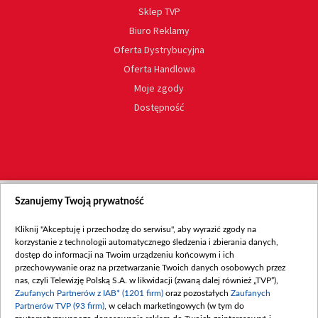
Sklep TVP
Biuro Reklamy
Oferta Dystrybucyjna
Oferta Handlowa
Moje zgody
Dostępność
Szanujemy Twoją prywatność
Kliknij "Akceptuję i przechodzę do serwisu", aby wyrazić zgody na
korzystanie z technologii automatycznego śledzenia i zbierania danych,
dostęp do informacji na Twoim urządzeniu końcowym i ich
przechowywanie oraz na przetwarzanie Twoich danych osobowych przez
nas, czyli Telewizję Polską S.A. w likwidacji (zwaną dalej również „TVP”),
Zaufanych Partnerów z IAB* (1201 firm)
oraz pozostałych
Zaufanych
Partnerów TVP (93 firm)
, w celach marketingowych (w tym do