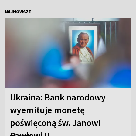
NAJNOWSZE
Ukraina: Bank narodowy
wyemituje monetę
poświęconą św. Janowi
Pawłowi II
CIEKAWOSTKI