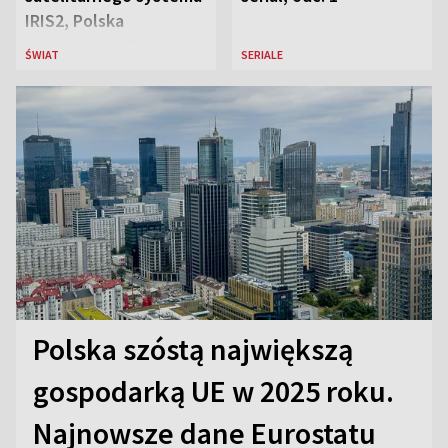
IRIS2, Polska
przeznaczy 656 mln
ŚWIAT
SERIALE
euro
Polska szóstą największą
gospodarką UE w 2025 roku.
Najnowsze dane Eurostatu