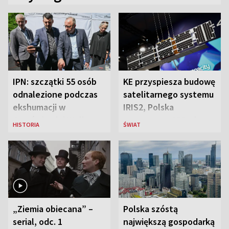
IPN: szczątki 55 osób
KE przyspiesza budowę
odnalezione podczas
satelitarnego systemu
ekshumacji w
IRIS2, Polska
Ostrówkach i Woli
przeznaczy 656 mln
HISTORIA
ŚWIAT
Ostrowieckiej
euro
„Ziemia obiecana” –
Polska szóstą
serial, odc. 1
największą gospodarką