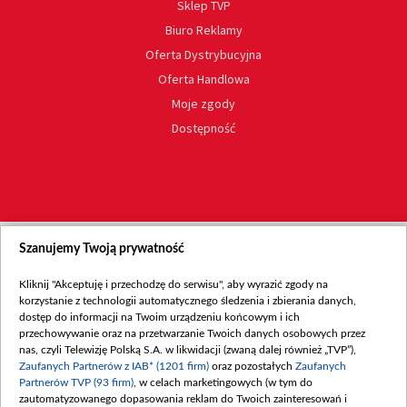
Sklep TVP
Biuro Reklamy
Oferta Dystrybucyjna
Oferta Handlowa
Moje zgody
Dostępność
Szanujemy Twoją prywatność
Kliknij "Akceptuję i przechodzę do serwisu", aby wyrazić zgody na
korzystanie z technologii automatycznego śledzenia i zbierania danych,
dostęp do informacji na Twoim urządzeniu końcowym i ich
przechowywanie oraz na przetwarzanie Twoich danych osobowych przez
nas, czyli Telewizję Polską S.A. w likwidacji (zwaną dalej również „TVP”),
Zaufanych Partnerów z IAB* (1201 firm)
oraz pozostałych
Zaufanych
Partnerów TVP (93 firm)
, w celach marketingowych (w tym do
zautomatyzowanego dopasowania reklam do Twoich zainteresowań i