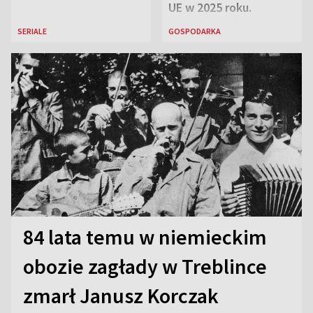
UE w 2025 roku.
Najnowsze dane
SERIALE
GOSPODARKA
Eurostatu
84 lata temu w niemieckim
obozie zagłady w Treblince
zmarł Janusz Korczak