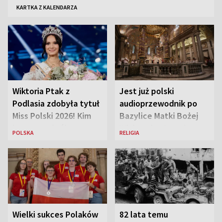
KARTKA Z KALENDARZA
Wiktoria Ptak z
Jest już polski
Podlasia zdobyła tytuł
audioprzewodnik po
Miss Polski 2026! Kim
Bazylice Matki Bożej
jest nowa królowa
Większej w Rzymie
POLSKA
RELIGIA
piękności?
Wielki sukces Polaków
82 lata temu