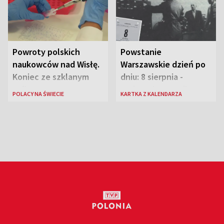
Powroty polskich
Powstanie
naukowców nad Wisłę.
Warszawskie dzień po
Koniec ze szklanym
dniu: 8 sierpnia -
sufitem
rozbrzmiewa radio
POLACY NA ŚWIECIE
KARTKA Z KALENDARZA
„Błyskawica”, śmierć
„Antka Rozpylacza”