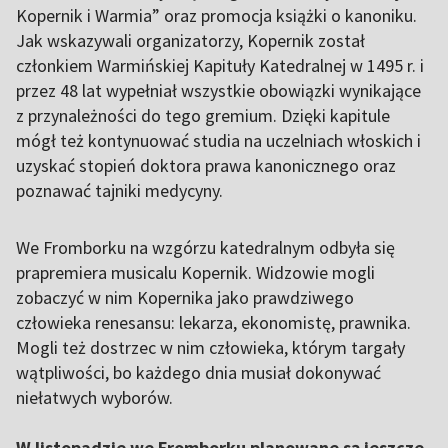
Kopernik i Warmia” oraz promocja książki o kanoniku.
Jak wskazywali organizatorzy, Kopernik został
członkiem Warmińskiej Kapituły Katedralnej w 1495 r. i
przez 48 lat wypełniał wszystkie obowiązki wynikające
z przynależności do tego gremium. Dzięki kapitule
mógł też kontynuować studia na uczelniach włoskich i
uzyskać stopień doktora prawa kanonicznego oraz
poznawać tajniki medycyny.
We Fromborku na wzgórzu katedralnym odbyła się
prapremiera musicalu Kopernik. Widzowie mogli
zobaczyć w nim Kopernika jako prawdziwego
człowieka renesansu: lekarza, ekonomistę, prawnika.
Mogli też dostrzec w nim człowieka, którym targały
wątpliwości, bo każdego dnia musiał dokonywać
niełatwych wyborów.
W listopadzie we Fromborku planowane są jeszcze