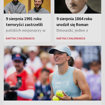
9 sierpnia 1991 roku
9 sierpnia 1864 roku
terroryści zastrzelili
urodził się Roman
polskich misjonarzy w
Dmowski, jeden z
Peru
„ojców” niepodległej
KARTKA Z KALENDARZA
KARTKA Z KALENDARZA
Polski