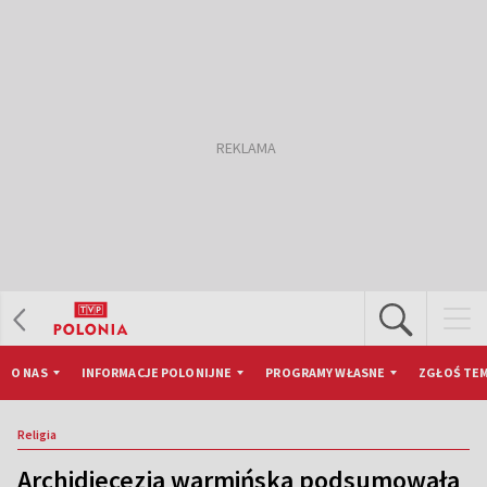
O NAS
INFORMACJE POLONIJNE
PROGRAMY WŁASNE
ZGŁOŚ TEM
Religia
Archidiecezja warmińska podsumowała