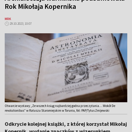
Rok Mikołaja Kopernika
MRK
29.10.2023, 10:07
Otwarcie wystawy „Ze wszech ksiąg najbardziej godna przeczytania… Wokół De
revolutionibus” w Ratuszu Staromiejskim w Toruniu, fot: PAP/Tytus Żmijewski
Odkrycie kolejnej książki, z której korzystał Mikołaj
Kopernik, wydanie znaczków z wizerunkiem