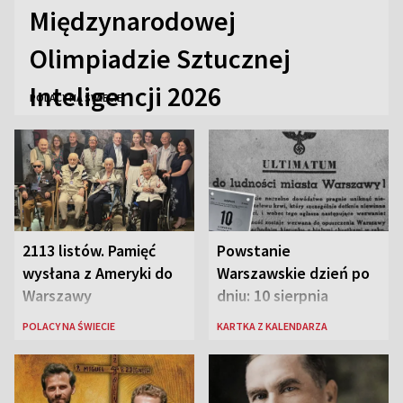
Międzynarodowej
Olimpiadzie Sztucznej
Inteligencji 2026
POLACY NA ŚWIECIE
2113 listów. Pamięć
Powstanie
wysłana z Ameryki do
Warszawskie dzień po
Warszawy
dniu: 10 sierpnia
POLACY NA ŚWIECIE
KARTKA Z KALENDARZA