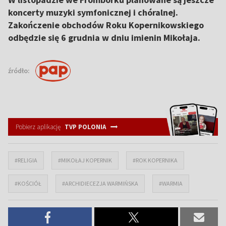
koncerty muzyki symfonicznej i chóralnej.
Zakończenie obchodów Roku Kopernikowskiego
odbędzie się 6 grudnia w dniu imienin Mikołaja.
źródło:
Pobierz aplikację
TVP POLONIA
#RELIGIA
#MIKOŁAJ KOPERNIK
#ROK KOPERNIKA
#KOŚCIÓŁ
#ARCHIDIECEZJA WARMIŃSKA
#WARMIA