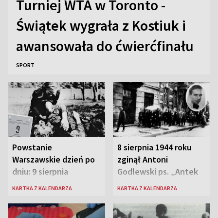
Turniej WTA w Toronto -
Świątek wygrała z Kostiuk i
awansowała do ćwierćfinału
SPORT
Powstanie
8 sierpnia 1944 roku
Warszawskie dzień po
zginął Antoni
dniu: 9 sierpnia
Godlewski ps. „Antek
Rozpylacz”
KARTKA Z KALENDARZA
KARTKA Z KALENDARZA