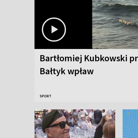
Bartłomiej Kubkowski p
Bałtyk wpław
SPORT