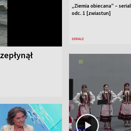
„Ziemia obiecana” – serial
odc. 1 [zwiastun]
SERIALE
rzepłynął