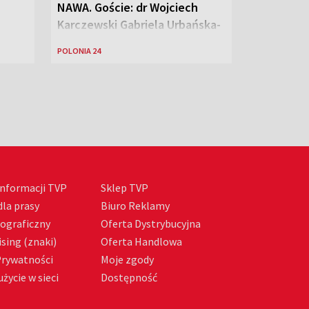
NAWA. Goście: dr Wojciech
Karczewski Gabriela Urbańska-
Legutko
POLONIA 24
nformacji TVP
Sklep TVP
la prasy
Biuro Reklamy
tograficzny
Oferta Dystrybucyjna
sing (znaki)
Oferta Handlowa
Prywatności
Moje zgody
życie w sieci
Dostępność