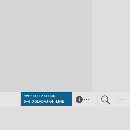
...
TVP POLONIA STREAM
OGLĄDAJ ON-LINE