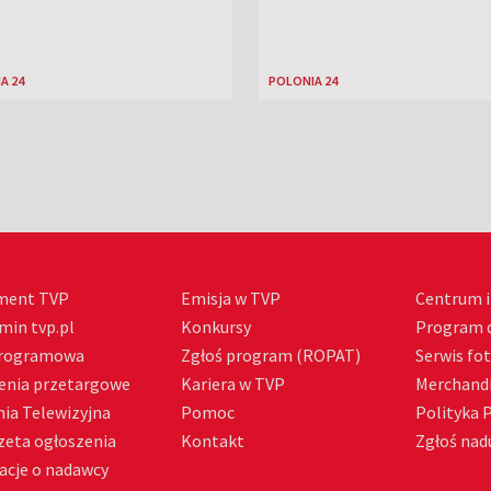
A 24
POLONIA 24
ment TVP
Emisja w TVP
Centrum i
min tvp.pl
Konkursy
Program d
Programowa
Zgłoś program (ROPAT)
Serwis fo
enia przetargowe
Kariera w TVP
Merchandi
ia Telewizyjna
Pomoc
Polityka 
zeta ogłoszenia
Kontakt
Zgłoś nadu
acje o nadawcy