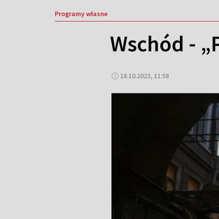
Programy własne
Wschód - „
18.10.2023, 11:58