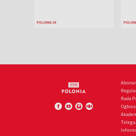
POLONIA 24
POLONI
Abona
Regula
Rada 
Ogłosz
Akadem
Telega
Inform