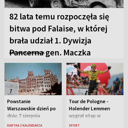
82 lata temu rozpoczęła się
bitwa pod Falaise, w której
brała udział 1. Dywizja
Pancerna gen. Maczka
KARTKA Z KALENDARZA
Powstanie
Tour de Pologne -
Warszawskie dzień po
Holender Lemmen
dniu: 7 sierpnia
wygrał etap w
Karpaczu i został
KARTKA Z KALENDARZA
SPORT