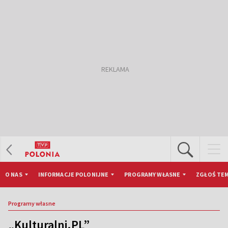
O NAS
INFORMACJE POLONIJNE
PROGRAMY WŁASNE
ZGŁOŚ TEM
Programy własne
„Kulturalni.PL”