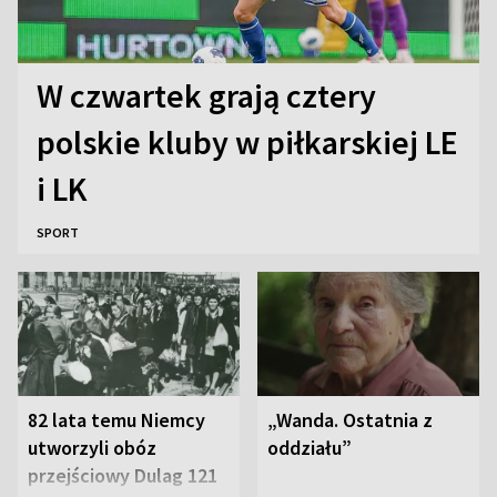
W czwartek grają cztery
polskie kluby w piłkarskiej LE
i LK
SPORT
82 lata temu Niemcy
„Wanda. Ostatnia z
utworzyli obóz
oddziału”
przejściowy Dulag 121