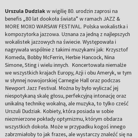
Urszula Dudziak
w wigilię 80. urodzin zaprosi na
benefis „80 lat dookoła świata” w ramach JAZZ &
MORE MOXO WARSAW FESTIVAL. Polska wokalistka i
kompozytorka jazzowa. Uznana za jedną z najlepszych
wokalistek jazzowych na świecie. Występowała i
nagrywała wspólnie z takimi muzykami jak: Krzysztof
Komeda, Bobby McFerrin, Herbie Hancock, Nina
Simone, Sting i wielu innych. Koncertowała niemalże
we wszystkich krajach Europy, Azji i obu Ameryk, w tym
w słynnej nowojorskiej Carnegie Hall oraz podczas
Newport Jazz Festival. Można by było wyliczać jej
niespotykaną skalę głosu, perfekcyjną intonację oraz
unikalną technikę wokalną, ale muzyka, to tylko cześć
Urszuli Dudziak. Kobiety, która posiada w sobie
niezmierzone pokłady optymizmu, którym obdarza
wszystkich dokoła. Może w przypadku kogoś innego
zabrzmiałoby to jak frazes, ale wystarczy znaleźć się na