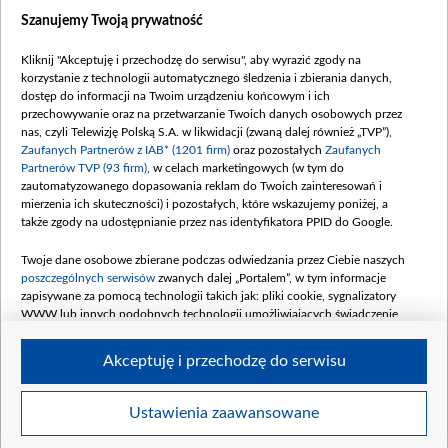
Szanujemy Twoją prywatność
Kliknij "Akceptuję i przechodzę do serwisu", aby wyrazić zgody na
korzystanie z technologii automatycznego śledzenia i zbierania danych,
dostęp do informacji na Twoim urządzeniu końcowym i ich
przechowywanie oraz na przetwarzanie Twoich danych osobowych przez
nas, czyli Telewizję Polską S.A. w likwidacji (zwaną dalej również „TVP”),
Zaufanych Partnerów z IAB* (1201 firm)
oraz pozostałych
Zaufanych
Partnerów TVP (93 firm)
, w celach marketingowych (w tym do
zautomatyzowanego dopasowania reklam do Twoich zainteresowań i
mierzenia ich skuteczności) i pozostałych, które wskazujemy poniżej, a
także zgody na udostępnianie przez nas identyfikatora PPID do Google.
Twoje dane osobowe zbierane podczas odwiedzania przez Ciebie naszych
poszczególnych serwisów
zwanych dalej „Portalem”, w tym informacje
zapisywane za pomocą technologii takich jak: pliki cookie, sygnalizatory
WWW lub innych podobnych technologii umożliwiających świadczenie
dopasowanych i bezpiecznych usług, personalizację treści oraz reklam,
udostępnianie funkcji mediów społecznościowych oraz analizowanie ruchu
Akceptuję i przechodzę do serwisu
w Internecie.
Twoje dane osobowe zbierane podczas odwiedzania przez Ciebie
Ustawienia zaawansowane
poszczególnych serwisów
na Portalu, takie jak adresy IP, identyfikatory
©2026 Telewizja Polska S. A. w likwidacji
Twoich urządzeń końcowych i identyfikatory plików cookie, informacje o