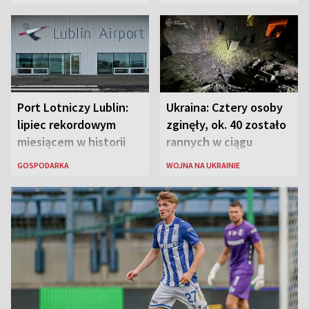
liderem
Port Lotniczy Lublin:
Ukraina: Cztery osoby
lipiec rekordowym
zginęły, ok. 40 zostało
miesiącem w historii
rannych w ciągu
lotniska
ostatniej doby w
GOSPODARKA
WOJNA NA UKRAINIE
rosyjskich atakach