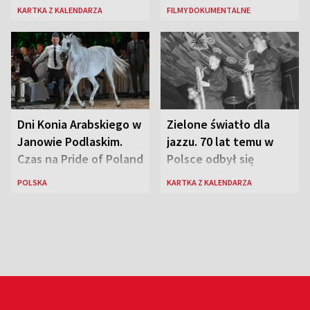
KARTKA Z KALENDARZA
FILMY DOKUMENTALNE
Dni Konia Arabskiego w
Zielone światło dla
Janowie Podlaskim.
jazzu. 70 lat temu w
Czas na Pride of Poland
Polsce odbył się
pierwszy festiwal
POLSKA
KARTKA Z KALENDARZA
jazzowy