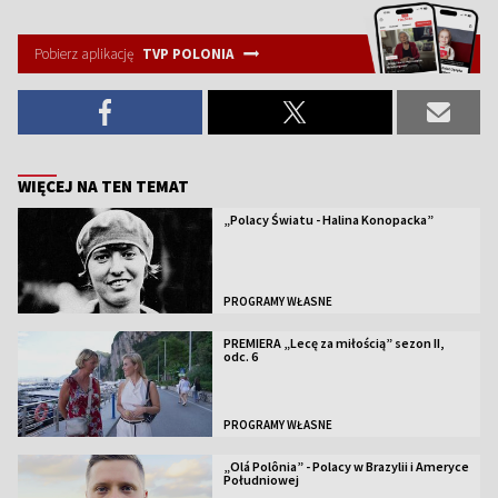
Pobierz aplikację
TVP POLONIA
WIĘCEJ NA TEN TEMAT
„Polacy Światu - Halina Konopacka”
PROGRAMY WŁASNE
PREMIERA „Lecę za miłością” sezon II,
odc. 6
PROGRAMY WŁASNE
„Olá Polônia” - Polacy w Brazylii i Ameryce
Południowej