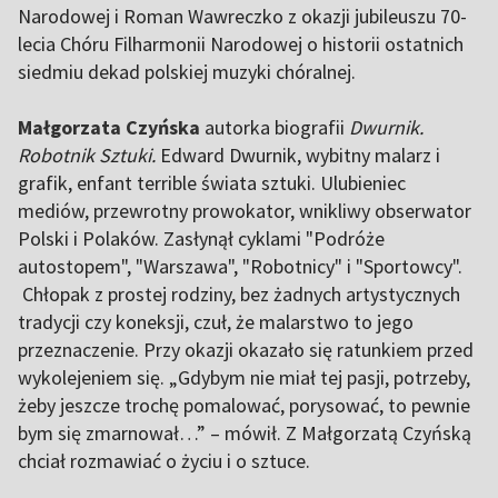
Narodowej i Roman Wawreczko z okazji jubileuszu 70-
lecia Chóru Filharmonii Narodowej o historii ostatnich
siedmiu dekad polskiej muzyki chóralnej.
Małgorzata Czyńska
autorka biografii
Dwurnik.
Robotnik Sztuki.
Edward Dwurnik, wybitny malarz i
grafik, enfant terrible świata sztuki. Ulubieniec
mediów, przewrotny prowokator, wnikliwy obserwator
Polski i Polaków. Zasłynął cyklami "Podróże
autostopem", "Warszawa", "Robotnicy" i "Sportowcy".
Chłopak z prostej rodziny, bez żadnych artystycznych
tradycji czy koneksji, czuł, że malarstwo to jego
przeznaczenie. Przy okazji okazało się ratunkiem przed
wykolejeniem się. „Gdybym nie miał tej pasji, potrzeby,
żeby jeszcze trochę pomalować, porysować, to pewnie
bym się zmarnował…” – mówił. Z Małgorzatą Czyńską
chciał rozmawiać o życiu i o sztuce.