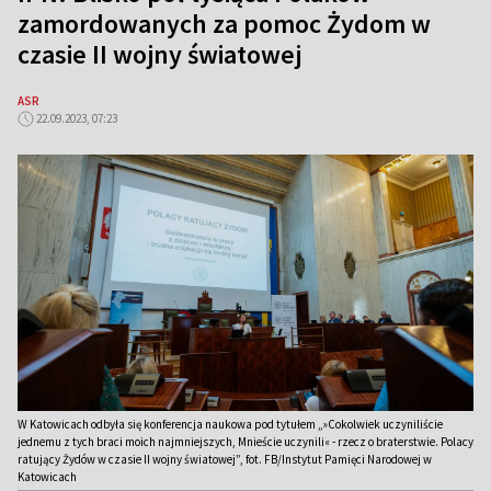
zamordowanych za pomoc Żydom w
czasie II wojny światowej
ASR
22.09.2023, 07:23
W Katowicach odbyła się konferencja naukowa pod tytułem „»Cokolwiek uczyniliście
jednemu z tych braci moich najmniejszych, Mnieście uczynili« - rzecz o braterstwie. Polacy
ratujący Żydów w czasie II wojny światowej”, fot. FB/Instytut Pamięci Narodowej w
Katowicach