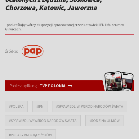
Chorzowa, Katowic, Jaworzna
- podkreślają twórcy ekspozycji opracowanej przez katowicki IPN i Muzeum w
Gliwicach.
źródło:
Pobierz aplikację
TVP POLONIA
#POLSKA
#IPN
#SPRAWIEDLIWI WŚRÓD NARODÓW ŚWIATA
#SPRAWIEDLIWY WŚRÓD NARODÓW ŚWIATA
#RODZINA ULMÓW
#POLACY RATUJĄCY ŻYDÓW