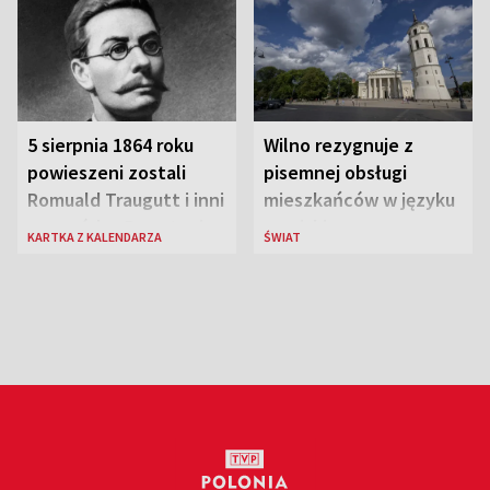
szachach do lat 12
5 sierpnia 1864 roku
Wilno rezygnuje z
powieszeni zostali
pisemnej obsługi
Romuald Traugutt i inni
mieszkańców w języku
przywódcy Powstania
rosyjskim
KARTKA Z KALENDARZA
ŚWIAT
Styczniowego