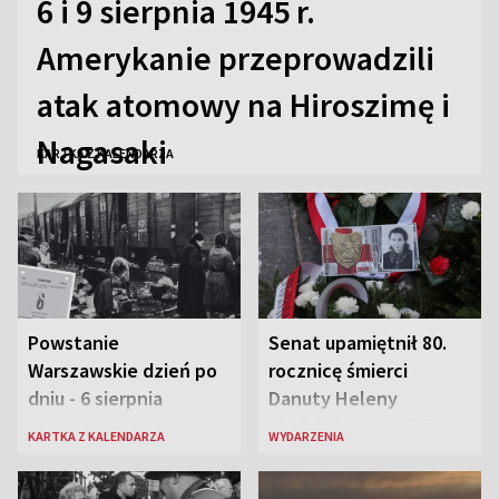
6 i 9 sierpnia 1945 r.
Amerykanie przeprowadzili
atak atomowy na Hiroszimę i
Nagasaki
KARTKA Z KALENDARZA
Powstanie
Senat upamiętnił 80.
Warszawskie dzień po
rocznicę śmierci
dniu - 6 sierpnia
Danuty Heleny
Siedzikówny „Inki”
KARTKA Z KALENDARZA
WYDARZENIA