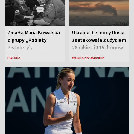
Zmarła Maria Kowalska
Ukraina: tej nocy Rosja
z grupy „Kobiety
zaatakowała z użyciem
Pistolety”,
28 rakiet i 115 dronów
sanitariuszka pułku
POLSKA
WOJNA NA UKRAINIE
„Baszta”