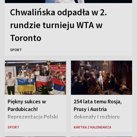
Chwalińska odpadła w 2.
rundzie turnieju WTA w
Toronto
SPORT
Piękny sukces w
254 lata temu Rosja,
Pardubicach!
Prusy i Austria
Reprezentacja Polski
dokonały I rozbioru
wygrywa Drużynowe
Polski
SPORT
KARTKA Z KALENDARZA
Mistrzostwa Europy w