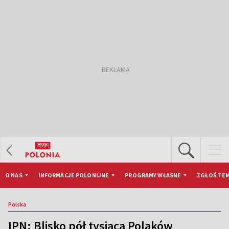
O NAS
INFORMACJE POLONIJNE
PROGRAMY WŁASNE
ZGŁOŚ TEM
Polska
IPN: Blisko pół tysiąca Polaków