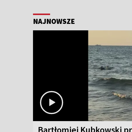
NAJNOWSZE
Bartłomiej Kubkowski p