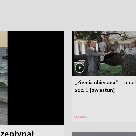
„Ziemia obiecana” – serial
odc. 1 [zwiastun]
SERIALE
rzepłynął