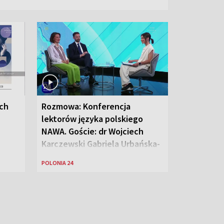
ych
Rozmowa: Konferencja
lektorów języka polskiego
NAWA. Goście: dr Wojciech
Karczewski Gabriela Urbańska-
Legutko
POLONIA 24