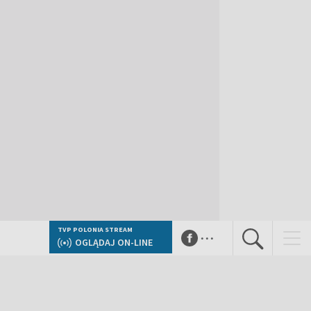
...
TVP POLONIA STREAM
OGLĄDAJ ON-LINE