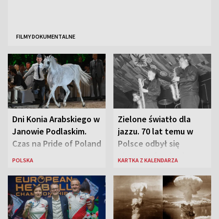
FILMY DOKUMENTALNE
Dni Konia Arabskiego w
Zielone światło dla
Janowie Podlaskim.
jazzu. 70 lat temu w
Czas na Pride of Poland
Polsce odbył się
pierwszy festiwal
POLSKA
KARTKA Z KALENDARZA
jazzowy