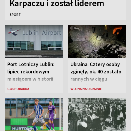
Karpaczu i został liderem
SPORT
Port Lotniczy Lublin:
Ukraina: Cztery osoby
lipiec rekordowym
zginęły, ok. 40 zostało
miesiącem w historii
rannych w ciągu
lotniska
ostatniej doby w
GOSPODARKA
WOJNA NA UKRAINIE
rosyjskich atakach