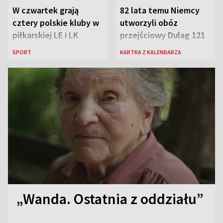
W czwartek grają
82 lata temu Niemcy
cztery polskie kluby w
utworzyli obóz
piłkarskiej LE i LK
przejściowy Dulag 121
SPORT
KARTKA Z KALENDARZA
„Wanda. Ostatnia z oddziału”