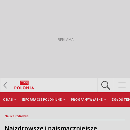
O NAS
INFORMACJE POLONIJNE
PROGRAMY WŁASNE
ZGŁOŚ TEM
Nauka i zdrowie
Najzdrowsze i najsmaczniejsze