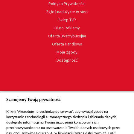
Polityka Prywatności
Zgłoś nadużycie w sieci
Sklep TVP
Biuro Reklamy
Oferta Dystrybucyjna
Oferta Handlowa
Moje zgody
Dostępność
Szanujemy Twoją prywatność
Kliknij "Akceptuję i przechodzę do serwisu", aby wyrazić zgody na
korzystanie z technologii automatycznego śledzenia i zbierania danych,
dostęp do informacji na Twoim urządzeniu końcowym i ich
przechowywanie oraz na przetwarzanie Twoich danych osobowych przez
nas, czyli Telewizję Polską S.A. w likwidacji (zwaną dalej również „TVP”),