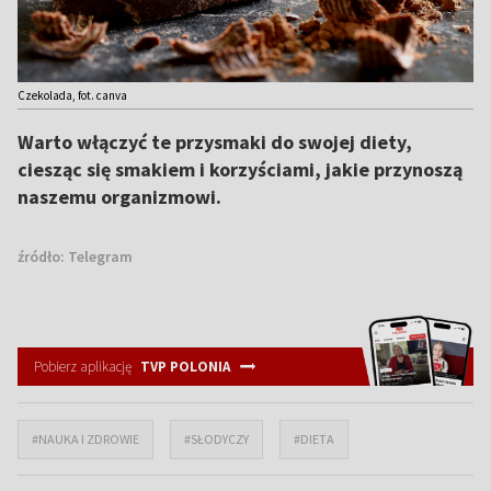
Czekolada, fot. canva
Warto włączyć te przysmaki do swojej diety,
ciesząc się smakiem i korzyściami, jakie przynoszą
naszemu organizmowi.
źródło:
Telegram
Pobierz aplikację
TVP POLONIA
#NAUKA I ZDROWIE
#SŁODYCZY
#DIETA