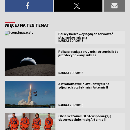
WIĘCEJ NA TEN TEMAT
Polscy naukowcy będą obserwować
plazmę kosmiczną
NAUKA I ZDROWIE
Polka pracująca przy misji Artemis II: to
już zdecydowany sukces
NAUKA I ZDROWIE
Astronomowie z UW uchwycili na
zdjęciach statek misji Artemis II
NAUKA I ZDROWIE
Obserwatoria POLSA wspomagają
obserwacyjnie misję Artemis II