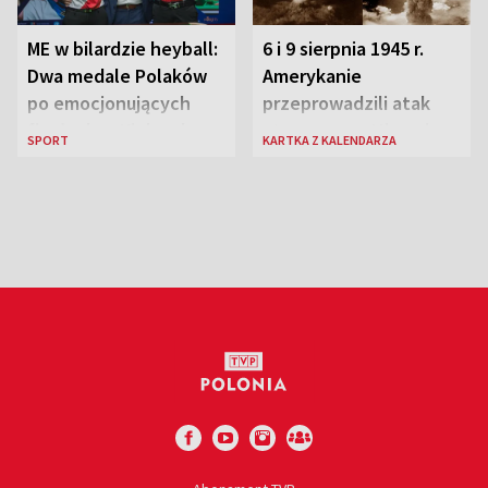
ME w bilardzie heyball:
6 i 9 sierpnia 1945 r.
Dwa medale Polaków
Amerykanie
po emocjonujących
przeprowadzili atak
finałach w Kielcach
atomowy na Hiroszimę
SPORT
KARTKA Z KALENDARZA
i Nagasaki