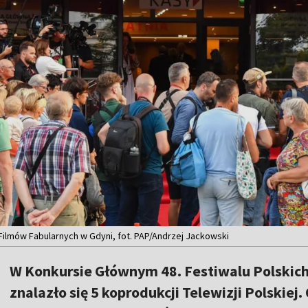
 Filmów Fabularnych w Gdyni, fot. PAP/Andrzej Jackowski
W Konkursie Głównym 48. Festiwalu Polskic
znalazło się 5 koprodukcji Telewizji Polskiej.