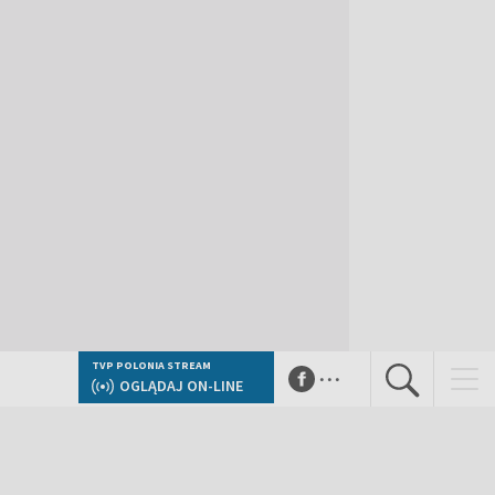
...
TVP POLONIA STREAM
OGLĄDAJ ON-LINE