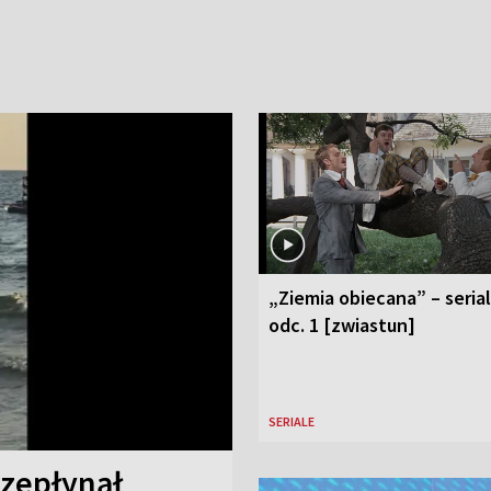
„Ziemia obiecana” – serial
odc. 1 [zwiastun]
SERIALE
rzepłynął