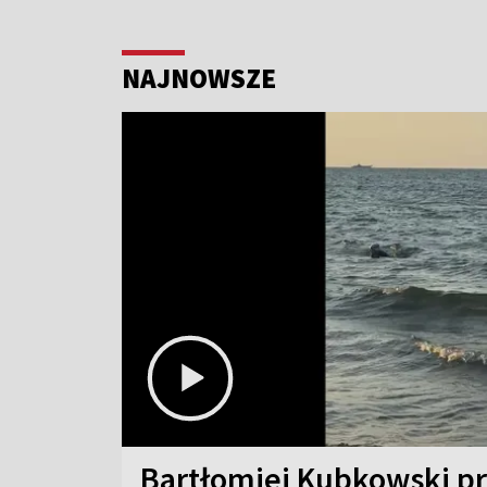
NAJNOWSZE
Bartłomiej Kubkowski p