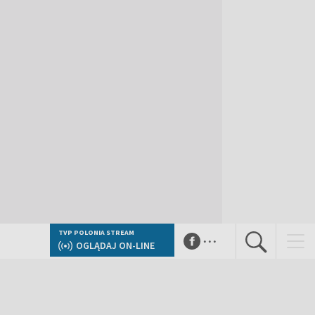
...
TVP POLONIA STREAM
OGLĄDAJ ON-LINE