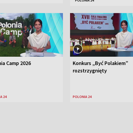
POLONIA 24
nia Camp 2026
Konkurs „Być Polakiem”
rozstrzygnięty
A 24
POLONIA 24