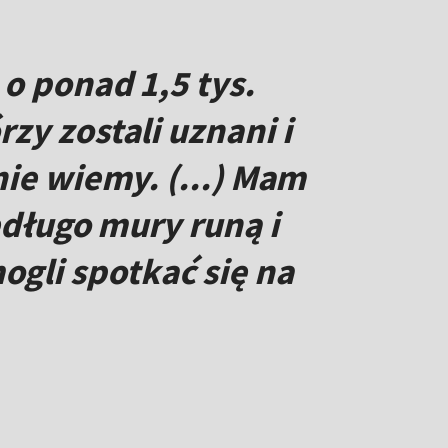
o ponad 1,5 tys.
zy zostali uznani i
nie wiemy. (...) Mam
iedługo mury runą i
gli spotkać się na