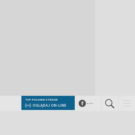
...
TVP POLONIA STREAM
OGLĄDAJ ON-LINE