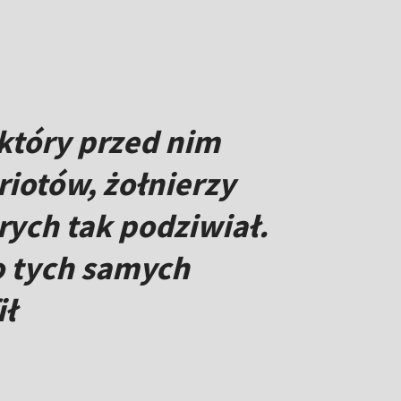
 który przed nim
riotów, żołnierzy
ych tak podziwiał.
o tych samych
ił