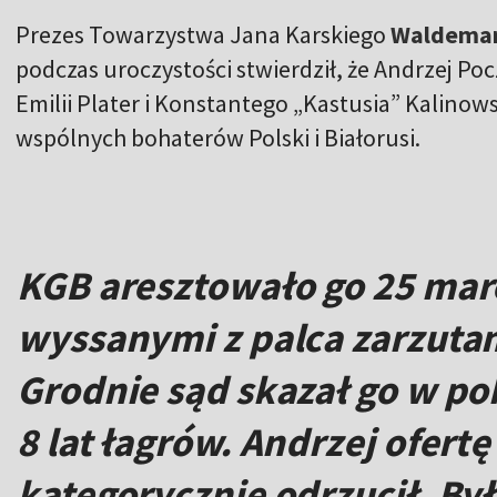
Prezes Towarzystwa Jana Karskiego
Waldemar
podczas uroczystości stwierdził, że Andrzej Po
Emilii Plater i Konstantego „Kastusia” Kalinowsk
wspólnych bohaterów Polski i Białorusi.
KGB aresztowało go 25 marc
wyssanymi z palca zarzutam
Grodnie sąd skazał go w p
8 lat łagrów. Andrzej ofert
kategorycznie odrzucił. Był