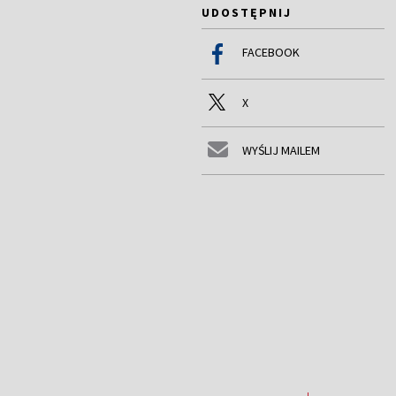
UDOSTĘPNIJ
FACEBOOK
X
WYŚLIJ MAILEM
,,