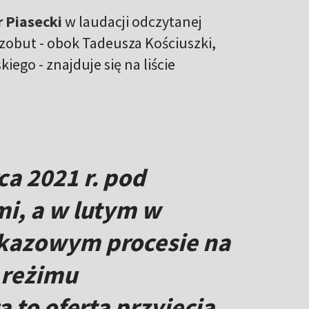
 Piasecki
w laudacji odczytanej
czobut - obok Tadeusza Kościuszki,
iego - znajduje się na liście
a 2021 r. pod
i, a w lutym w
okazowym procesie na
ę reżimu
a to oferta przyjęcia