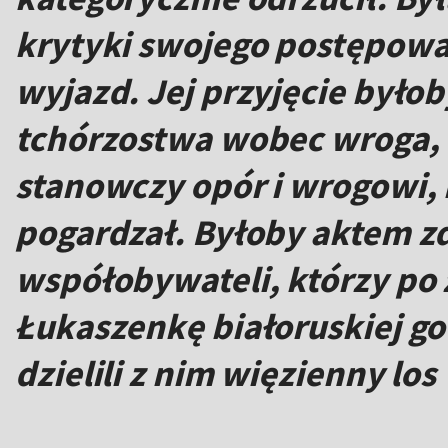
krytyki swojego postępowa
wyjazd. Jej przyjęcie był
tchórzostwa wobec wroga, 
stanowczy opór i wrogowi, 
pogardzał. Byłoby aktem z
współobywateli, którzy po
Łukaszenkę białoruskiej go
dzielili z nim więzienny los