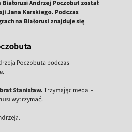
a Białorusi Andrzej Poczobut został
sji Jana Karskiego. Podczas
rach na Białorusi znajduje się
oczobuta
rzeja Poczobuta podczas
e.
brat Stanisław.
Trzymając medal -
e musi wytrzymać.
ndrzeja.