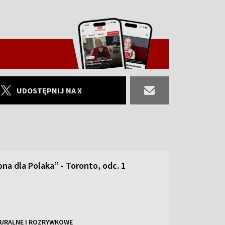
UDOSTĘPNIJ NA X
na dla Polaka” - Toronto, odc. 1
URALNE I ROZRYWKOWE