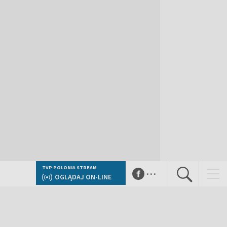
...
TVP POLONIA STREAM
OGLĄDAJ ON-LINE