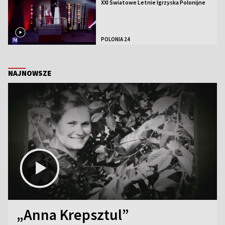
XXI Światowe Letnie Igrzyska Polonijne
POLONIA 24
NAJNOWSZE
„Anna Krepsztul”