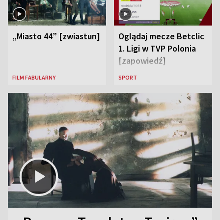
„Miasto 44” [zwiastun]
Oglądaj mecze Betclic
1. Ligi w TVP Polonia
[zapowiedź]
FILM FABULARNY
SPORT