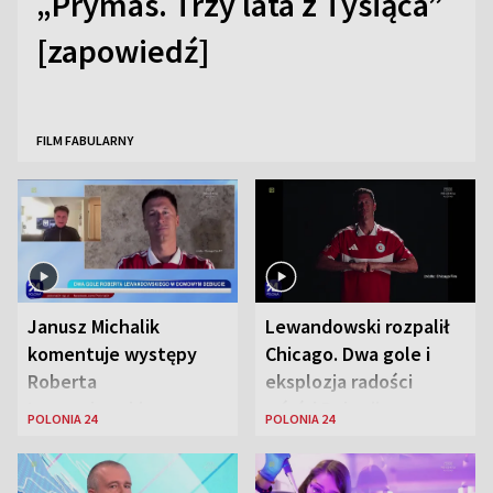
„Prymas. Trzy lata z Tysiąca”
[zapowiedź]
FILM FABULARNY
Janusz Michalik
Lewandowski rozpalił
komentuje występy
Chicago. Dwa gole i
Roberta
eksplozja radości
Lewandowskiego w
wśród Polonii
POLONIA 24
POLONIA 24
Stanach
Zjednoczonych