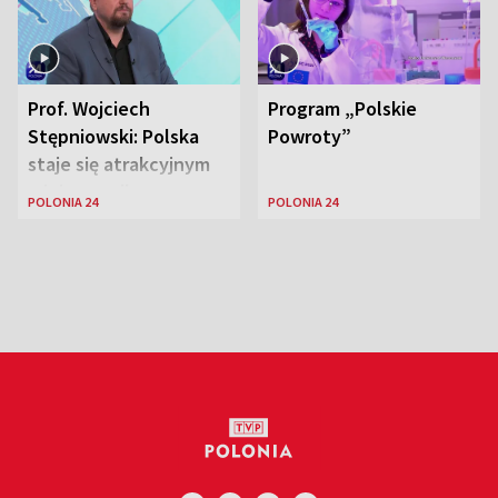
Prof. Wojciech
Program „Polskie
Stępniowski: Polska
Powroty”
staje się atrakcyjnym
miejscem dla
POLONIA 24
POLONIA 24
naukowców