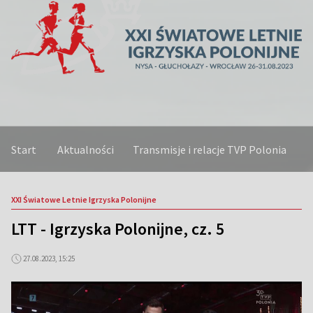
Start
Aktualności
Transmisje i relacje TVP Polonia
A
XXI Światowe Letnie Igrzyska Polonijne
LTT - Igrzyska Polonijne, cz. 5
27.08.2023, 15:25