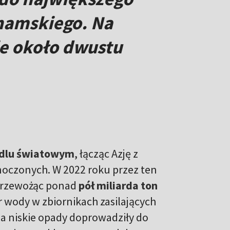
anamskiego. Na
ie około dwustu
ndlu światowym
, łącząc Azję z
oczonych. W 2022 roku przez ten
przewożąc ponad
pół miliarda ton
r wody w zbiornikach zasilających
 a niskie opady doprowadziły do