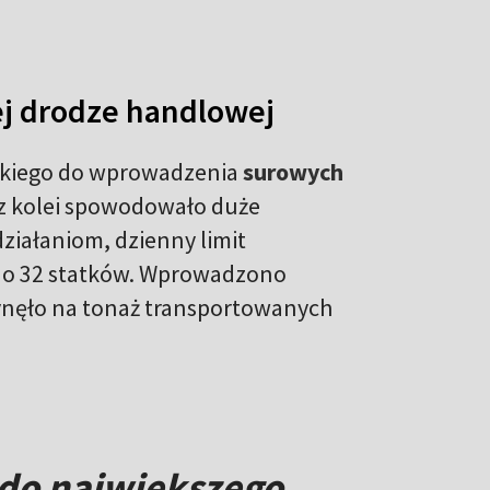
ej drodze handlowej
skiego do wprowadzenia
surowych
 z kolei spowodowało duże
ziałaniom, dzienny limit
6 do 32 statków. Wprowadzono
ynęło na tonaż transportowanych
do największego