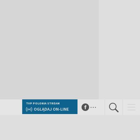
...
TVP POLONIA STREAM
OGLĄDAJ ON-LINE