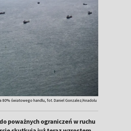
a 80% światowego handlu, fot. Daniel Gonzalez/Anadolu
a do poważnych ograniczeń w ruchu
cie skutkują już teraz wzrostem