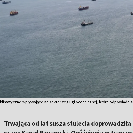
klimatyczne wpływające na sektor żeglugi oceanicznej, która odpowiada z
Trwająca od lat susza stulecia doprowadził
przez Kanał Panamski. Opóźnienia w transpor