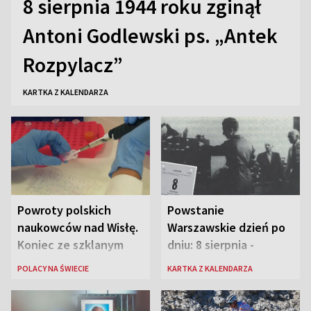
8 sierpnia 1944 roku zginął
Antoni Godlewski ps. „Antek
Rozpylacz”
KARTKA Z KALENDARZA
Powroty polskich
Powstanie
naukowców nad Wisłę.
Warszawskie dzień po
Koniec ze szklanym
dniu: 8 sierpnia -
sufitem
rozbrzmiewa radio
POLACY NA ŚWIECIE
KARTKA Z KALENDARZA
„Błyskawica”, śmierć
„Antka Rozpylacza”