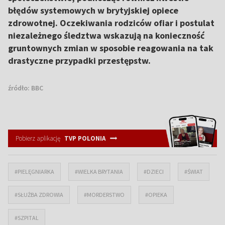
błędów systemowych w brytyjskiej opiece
zdrowotnej. Oczekiwania rodziców ofiar i postulat
niezależnego śledztwa wskazują na konieczność
gruntownych zmian w sposobie reagowania na tak
drastyczne przypadki przestępstw.
źródło:
BBC
Pobierz aplikację
TVP POLONIA
#PIELĘGNIARKA
#WIELKA BRYTANIA
#DZIECI
#ŚWIAT
#SŁUŻBA ZDROWIA
#MORDERSTWO
#OPIEKA
#SZPITAL