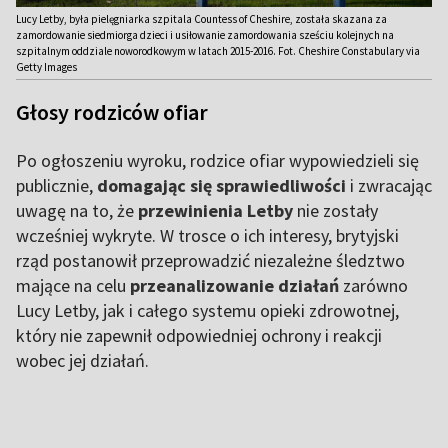
Lucy Letby, była pielęgniarka szpitala Countess of Cheshire, została skazana za
zamordowanie siedmiorga dzieci i usiłowanie zamordowania sześciu kolejnych na
szpitalnym oddziale noworodkowym w latach 2015-2016. Fot. Cheshire Constabulary via
Getty Images
Głosy rodziców ofiar
Po ogłoszeniu wyroku, rodzice ofiar wypowiedzieli się
publicznie,
domagając się sprawiedliwości
i zwracając
uwagę na to, że
przewinienia Letby
nie zostały
wcześniej wykryte. W trosce o ich interesy, brytyjski
rząd postanowił przeprowadzić niezależne śledztwo
mające na celu
przeanalizowanie działań
zarówno
Lucy Letby, jak i całego systemu opieki zdrowotnej,
który nie zapewnił odpowiedniej ochrony i reakcji
wobec jej działań.