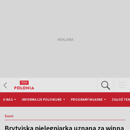
O NAS
INFORMACJE POLONIJNE
PROGRAMY WŁASNE
ZGŁOŚ TEM
Świat
Brytyjska pielęgniarka uznana za winną