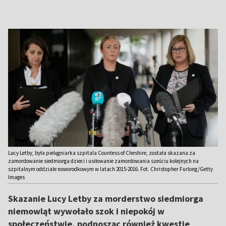
Lucy Letby, była pielęgniarka szpitala Countess of Cheshire, została skazana za
zamordowanie siedmiorga dzieci i usiłowanie zamordowania sześciu kolejnych na
szpitalnym oddziale noworodkowym w latach 2015-2016. Fot. Christopher Furlong/Getty
Images
Skazanie Lucy Letby za morderstwo siedmiorga
niemowląt wywołało szok i niepokój w
społeczeństwie, podnosząc również kwestie