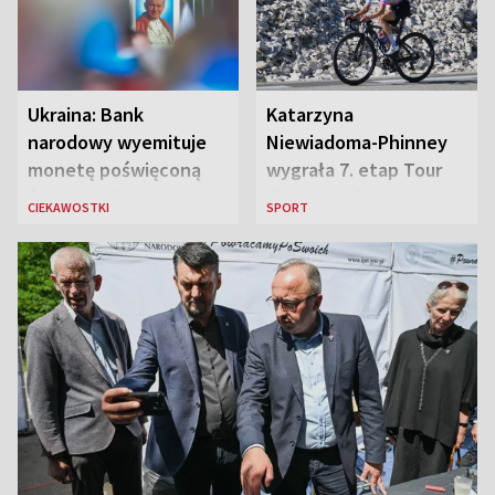
Ukraina: Bank
Katarzyna
narodowy wyemituje
Niewiadoma-Phinney
monetę poświęconą
wygrała 7. etap Tour
św. Janowi Pawłowi II
de France i została
CIEKAWOSTKI
SPORT
liderką wyścigu