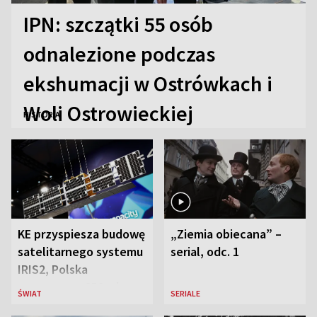
IPN: szczątki 55 osób
odnalezione podczas
ekshumacji w Ostrówkach i
Woli Ostrowieckiej
HISTORIA
KE przyspiesza budowę
„Ziemia obiecana” –
satelitarnego systemu
serial, odc. 1
IRIS2, Polska
przeznaczy 656 mln
ŚWIAT
SERIALE
euro