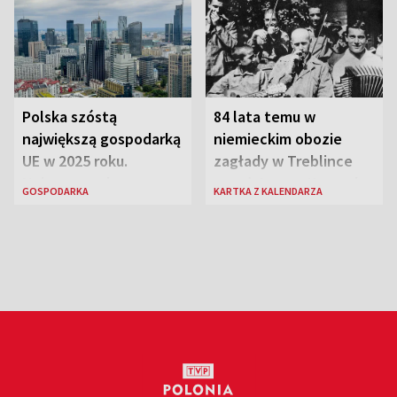
Polska szóstą
84 lata temu w
największą gospodarką
niemieckim obozie
UE w 2025 roku.
zagłady w Treblince
Najnowsze dane
zmarł Janusz Korczak
GOSPODARKA
KARTKA Z KALENDARZA
Eurostatu