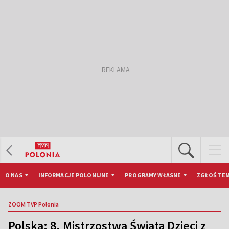
O NAS
INFORMACJE POLONIJNE
PROGRAMY WŁASNE
ZGŁOŚ TEM
ZOOM TVP Polonia
Polska: 8. Mistrzostwa Świata Dzieci z