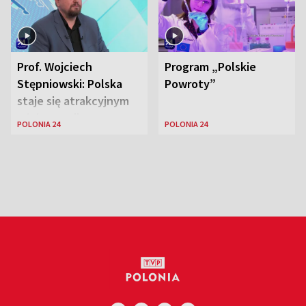
Prof. Wojciech
Program „Polskie
Stępniowski: Polska
Powroty”
staje się atrakcyjnym
miejscem dla
POLONIA 24
POLONIA 24
naukowców