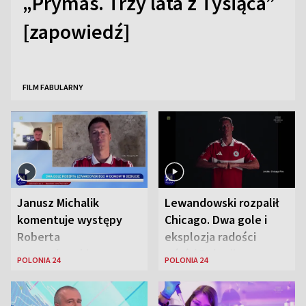
„Prymas. Trzy lata z Tysiąca”
[zapowiedź]
FILM FABULARNY
Janusz Michalik
Lewandowski rozpalił
komentuje występy
Chicago. Dwa gole i
Roberta
eksplozja radości
Lewandowskiego w
wśród Polonii
POLONIA 24
POLONIA 24
Stanach
Zjednoczonych