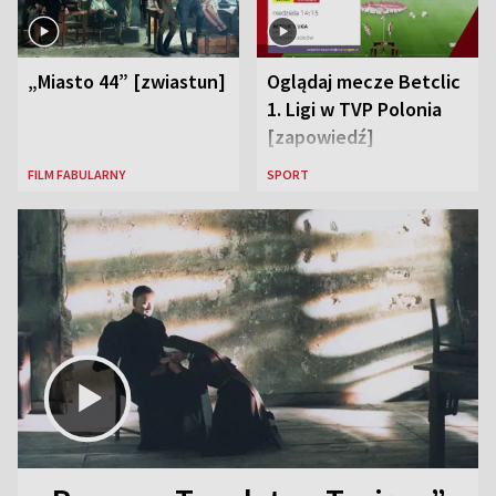
„Miasto 44” [zwiastun]
Oglądaj mecze Betclic
1. Ligi w TVP Polonia
[zapowiedź]
FILM FABULARNY
SPORT