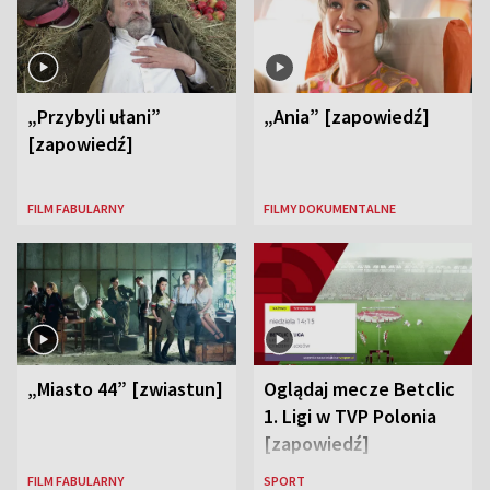
„Przybyli ułani”
„Ania” [zapowiedź]
[zapowiedź]
FILM FABULARNY
FILMY DOKUMENTALNE
„Miasto 44” [zwiastun]
Oglądaj mecze Betclic
1. Ligi w TVP Polonia
[zapowiedź]
FILM FABULARNY
SPORT