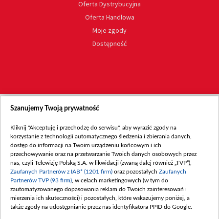
Oferta Dystrybucyjna
Oferta Handlowa
Moje zgody
Dostępność
Szanujemy Twoją prywatność
Kliknij "Akceptuję i przechodzę do serwisu", aby wyrazić zgody na
korzystanie z technologii automatycznego śledzenia i zbierania danych,
dostęp do informacji na Twoim urządzeniu końcowym i ich
przechowywanie oraz na przetwarzanie Twoich danych osobowych przez
nas, czyli Telewizję Polską S.A. w likwidacji (zwaną dalej również „TVP”),
Zaufanych Partnerów z IAB* (1201 firm)
oraz pozostałych
Zaufanych
Partnerów TVP (93 firm)
, w celach marketingowych (w tym do
zautomatyzowanego dopasowania reklam do Twoich zainteresowań i
mierzenia ich skuteczności) i pozostałych, które wskazujemy poniżej, a
także zgody na udostępnianie przez nas identyfikatora PPID do Google.