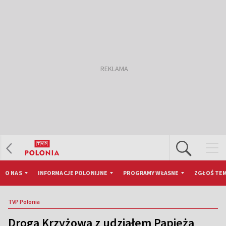
O NAS
INFORMACJE POLONIJNE
PROGRAMY WŁASNE
ZGŁOŚ TEM
TVP Polonia
Droga Krzyżowa z udziałem Papieża