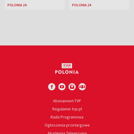
miejscem dla
POLONIA 24
POLONIA 24
naukowców
Abonament TVP
Regulamin tvp.pl
Rada Programowa
Ogłoszenia przetargowe
Akademia Telewizyjna