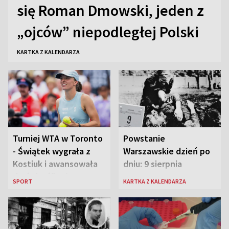
się Roman Dmowski, jeden z
„ojców” niepodległej Polski
KARTKA Z KALENDARZA
Turniej WTA w Toronto
Powstanie
- Świątek wygrała z
Warszawskie dzień po
Kostiuk i awansowała
dniu: 9 sierpnia
do ćwierćfinału
SPORT
KARTKA Z KALENDARZA