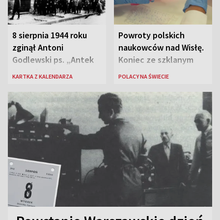
8 sierpnia 1944 roku
Powroty polskich
zginął Antoni
naukowców nad Wisłę.
Godlewski ps. „Antek
Koniec ze szklanym
Rozpylacz”
sufitem
KARTKA Z KALENDARZA
POLACY NA ŚWIECIE