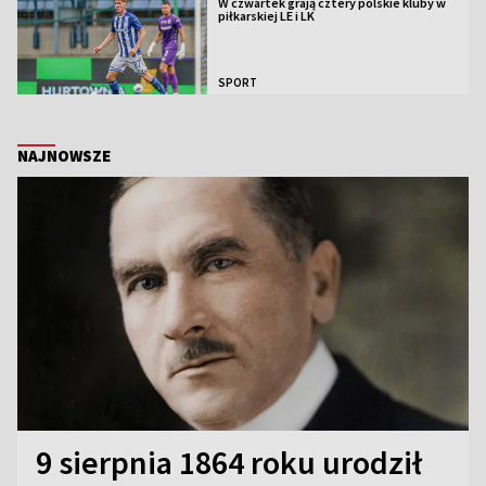
W czwartek grają cztery polskie kluby w
piłkarskiej LE i LK
SPORT
NAJNOWSZE
9 sierpnia 1864 roku urodził