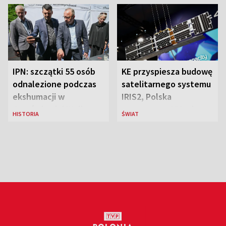
IPN: szczątki 55 osób
KE przyspiesza budowę
odnalezione podczas
satelitarnego systemu
ekshumacji w
IRIS2, Polska
Ostrówkach i Woli
przeznaczy 656 mln
HISTORIA
ŚWIAT
Ostrowieckiej
euro