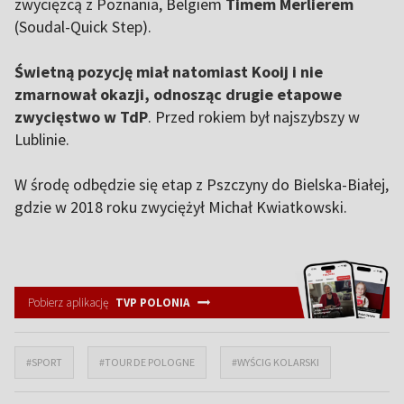
zwycięzcą z Poznania, Belgiem
Timem Merlierem
(Soudal-Quick Step).
Świetną pozycję miał natomiast Kooij i nie
zmarnował okazji, odnosząc drugie etapowe
zwycięstwo w TdP
. Przed rokiem był najszybszy w
Lublinie.
W środę odbędzie się etap z Pszczyny do Bielska-Białej,
gdzie w 2018 roku zwyciężył Michał Kwiatkowski.
Pobierz aplikację
TVP POLONIA
#SPORT
#TOUR DE POLOGNE
#WYŚCIG KOLARSKI