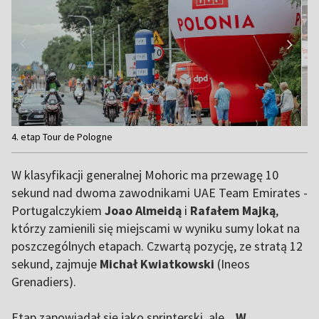
Item
4. etap Tour de Pologne
1
of
W klasyfikacji generalnej Mohoric ma przewagę 10
24
sekund nad dwoma zawodnikami UAE Team Emirates -
Portugalczykiem
Joao Almeidą
i
Rafałem Majką
,
którzy zamienili się miejscami w wyniku sumy lokat na
poszczególnych etapach. Czwartą pozycję, ze stratą 12
sekund, zajmuje
Michał Kwiatkowski
(Ineos
Grenadiers).
Etap zapowiadał się jako sprinterski, ale...
W