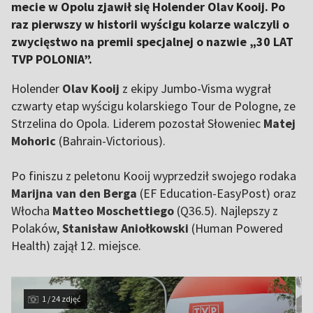
mecie w Opolu zjawił się Holender Olav Kooij. Po
raz pierwszy w historii wyścigu kolarze walczyli o
zwycięstwo na premii specjalnej o nazwie „30 LAT
TVP POLONIA”.
Holender
Olav Kooij
z ekipy Jumbo-Visma wygrał
czwarty etap wyścigu kolarskiego Tour de Pologne, ze
Strzelina do Opola. Liderem pozostał Słoweniec
Matej
Mohoric
(Bahrain-Victorious).
Po finiszu z peletonu Kooij wyprzedził swojego rodaka
Marijna van den Berga
(EF Education-EasyPost) oraz
Włocha
Matteo Moschettiego
(Q36.5). Najlepszy z
Polaków,
Stanisław Aniołkowski
(Human Powered
Health) zajął 12. miejsce.
1 / 24 zdjęć