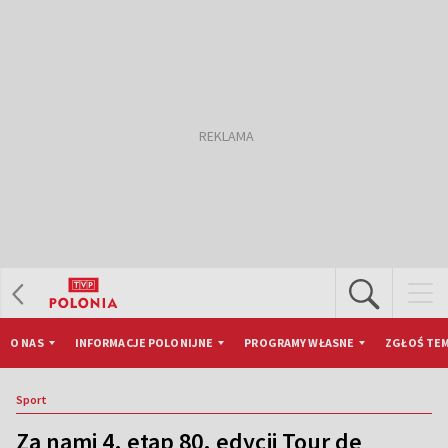
O NAS
INFORMACJE POLONIJNE
PROGRAMY WŁASNE
ZGŁOŚ TEM
Sport
Za nami 4. etap 80. edycji Tour de