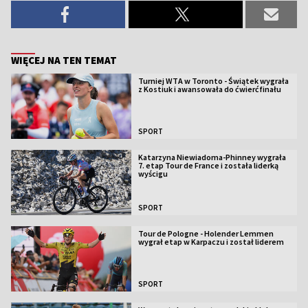
WIĘCEJ NA TEN TEMAT
Turniej WTA w Toronto - Świątek wygrała
z Kostiuk i awansowała do ćwierćfinału
SPORT
Katarzyna Niewiadoma-Phinney wygrała
7. etap Tour de France i została liderką
wyścigu
SPORT
Tour de Pologne - Holender Lemmen
wygrał etap w Karpaczu i został liderem
SPORT