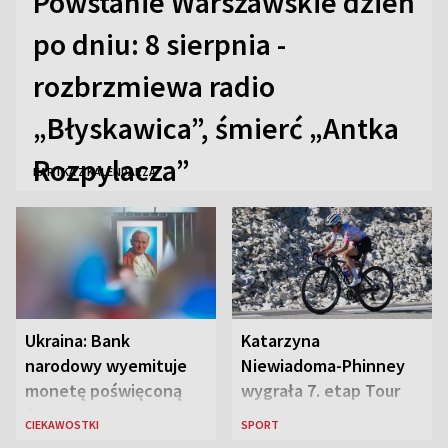
Powstanie Warszawskie dzień
po dniu: 8 sierpnia -
rozbrzmiewa radio
„Błyskawica”, śmierć „Antka
Rozpylacza”
KARTKA Z KALENDARZA
Ukraina: Bank
Katarzyna
narodowy wyemituje
Niewiadoma-Phinney
monetę poświęconą
wygrała 7. etap Tour
św. Janowi Pawłowi II
de France i została
CIEKAWOSTKI
SPORT
liderką wyścigu