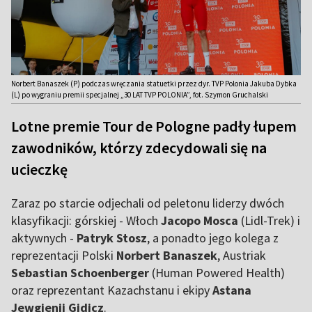
Norbert Banaszek (P) podczas wręczania statuetki przez dyr. TVP Polonia Jakuba Dybka
(L) po wygraniu premii specjalnej „30 LAT TVP POLONIA”, fot. Szymon Gruchalski
Lotne premie Tour de Pologne padły łupem
zawodników, którzy zdecydowali się na
ucieczkę
Zaraz po starcie odjechali od peletonu liderzy dwóch
klasyfikacji: górskiej - Włoch
Jacopo Mosca
(Lidl-Trek) i
aktywnych -
Patryk Stosz
, a ponadto jego kolega z
reprezentacji Polski
Norbert Banaszek
, Austriak
Sebastian Schoenberger
(Human Powered Health)
oraz reprezentant Kazachstanu i ekipy
Astana
Jewgienij Gidicz
.