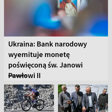
Ukraina: Bank narodowy
wyemituje monetę
poświęconą św. Janowi
Pawłowi II
CIEKAWOSTKI