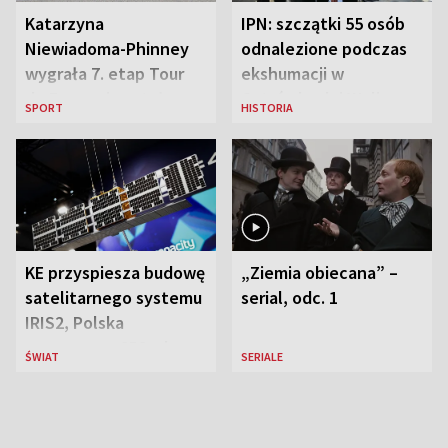
Katarzyna
IPN: szczątki 55 osób
Niewiadoma-Phinney
odnalezione podczas
wygrała 7. etap Tour
ekshumacji w
de France i została
Ostrówkach i Woli
SPORT
HISTORIA
liderką wyścigu
Ostrowieckiej
KE przyspiesza budowę
„Ziemia obiecana” –
satelitarnego systemu
serial, odc. 1
IRIS2, Polska
przeznaczy 656 mln
ŚWIAT
SERIALE
euro