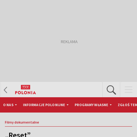
O NAS
INFORMACJE POLONIJNE
PROGRAMY WŁASNE
ZGŁOŚ TEM
Filmy dokumentalne
„Reset”