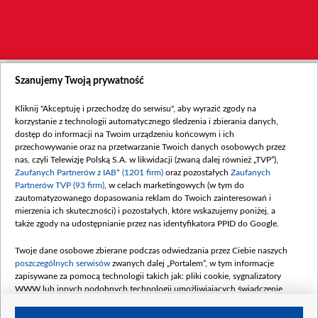
Szanujemy Twoją prywatność
Kliknij "Akceptuję i przechodzę do serwisu", aby wyrazić zgody na
korzystanie z technologii automatycznego śledzenia i zbierania danych,
dostęp do informacji na Twoim urządzeniu końcowym i ich
przechowywanie oraz na przetwarzanie Twoich danych osobowych przez
nas, czyli Telewizję Polską S.A. w likwidacji (zwaną dalej również „TVP”),
Zaufanych Partnerów z IAB* (1201 firm)
oraz pozostałych
Zaufanych
Partnerów TVP (93 firm)
, w celach marketingowych (w tym do
zautomatyzowanego dopasowania reklam do Twoich zainteresowań i
mierzenia ich skuteczności) i pozostałych, które wskazujemy poniżej, a
także zgody na udostępnianie przez nas identyfikatora PPID do Google.
Twoje dane osobowe zbierane podczas odwiedzania przez Ciebie naszych
poszczególnych serwisów
zwanych dalej „Portalem”, w tym informacje
zapisywane za pomocą technologii takich jak: pliki cookie, sygnalizatory
WWW lub innych podobnych technologii umożliwiających świadczenie
dopasowanych i bezpiecznych usług, personalizację treści oraz reklam,
udostępnianie funkcji mediów społecznościowych oraz analizowanie ruchu