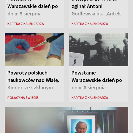
Warszawskie dzień po
zginął Antoni
dniu: 9 sierpnia
Godlewski ps. „Antek
Rozpylacz”
KARTKA Z KALENDARZA
KARTKA Z KALENDARZA
Powroty polskich
Powstanie
naukowców nad Wisłę.
Warszawskie dzień po
Koniec ze szklanym
dniu: 8 sierpnia -
sufitem
rozbrzmiewa radio
POLACY NA ŚWIECIE
KARTKA Z KALENDARZA
„Błyskawica”, śmierć
„Antka Rozpylacza”