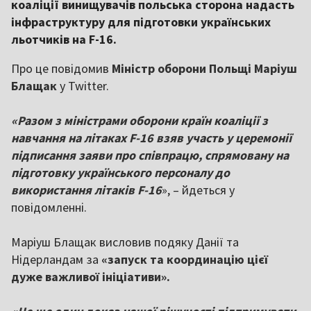
коаліції винищувачів польська сторона надасть
інфраструктуру для підготовки українських
льотчиків на F-16.
Про це повідомив
Міністр оборони Польщі Маріуш
Блащак
у Twitter.
«Разом з міністрами оборони країн коаліції з
навчання на літаках F-16 взяв участь у церемонії
підписання заяви про співпрацю, спрямовану на
підготовку українського персоналу до
використання літаків F-16
», – йдеться у
повідомленні.
Маріуш Блащак висловив подяку Данії та
Нідерландам за
«запуск та координацію цієї
дуже важливої ініціативи».