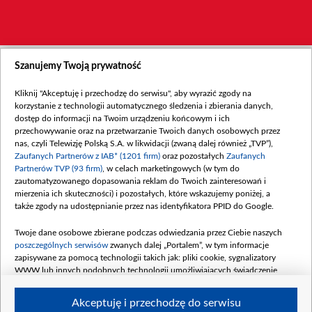
Szanujemy Twoją prywatność
Kliknij "Akceptuję i przechodzę do serwisu", aby wyrazić zgody na
korzystanie z technologii automatycznego śledzenia i zbierania danych,
dostęp do informacji na Twoim urządzeniu końcowym i ich
przechowywanie oraz na przetwarzanie Twoich danych osobowych przez
nas, czyli Telewizję Polską S.A. w likwidacji (zwaną dalej również „TVP”),
Zaufanych Partnerów z IAB* (1201 firm)
oraz pozostałych
Zaufanych
Partnerów TVP (93 firm)
, w celach marketingowych (w tym do
zautomatyzowanego dopasowania reklam do Twoich zainteresowań i
mierzenia ich skuteczności) i pozostałych, które wskazujemy poniżej, a
także zgody na udostępnianie przez nas identyfikatora PPID do Google.
Twoje dane osobowe zbierane podczas odwiedzania przez Ciebie naszych
poszczególnych serwisów
zwanych dalej „Portalem”, w tym informacje
zapisywane za pomocą technologii takich jak: pliki cookie, sygnalizatory
WWW lub innych podobnych technologii umożliwiających świadczenie
dopasowanych i bezpiecznych usług, personalizację treści oraz reklam,
udostępnianie funkcji mediów społecznościowych oraz analizowanie ruchu
Akceptuję i przechodzę do serwisu
w Internecie.