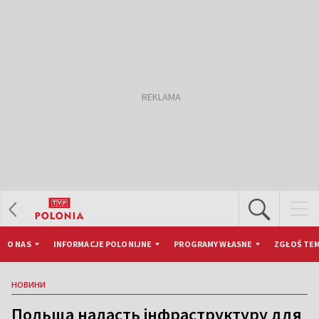
O NAS
INFORMACJE POLONIJNE
PROGRAMY WŁASNE
ZGŁOŚ TEM
НОВИНИ
Польща надасть інфраструктуру для