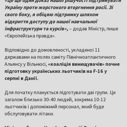
«Це ще один доказ нашої рішучості підтримувати
Україну проти жорстокого вторгнення росії. Зі
свого боку, я обіцяю підтримку шляхом
відкриття доступу до нашої навчальної
інфраструктури та курсів»,
– додав Міністр, пише
«Європейська правда».
Відповідно до домовленості, укладеної 11
державами на полях саміту Північноатлантичного
Альянсу у Вільнюсі,
«коаліція винищувачів» почне
підготовку українських льотчиків на F-16 у
серпні в Данії.
Для початку планується підготувати дві групи. Це
загалом близько 30-40 людей, зокрема 10-12
льотчиків і допоміжний персонал, який буде
обслуговувати літаки.