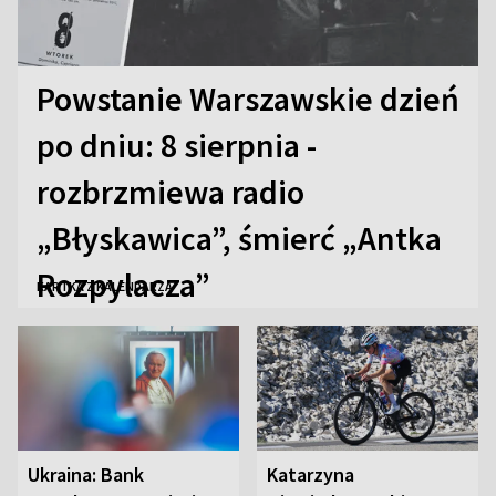
Powstanie Warszawskie dzień
po dniu: 8 sierpnia -
rozbrzmiewa radio
„Błyskawica”, śmierć „Antka
Rozpylacza”
KARTKA Z KALENDARZA
Ukraina: Bank
Katarzyna