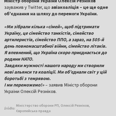
Міністр оборони України Олексій Резніков
зауважив у Twitter, що
авіакоаліція – це ще одне
об’єднання на шляху до перемоги України.
«Ми зібрали кілька «сімей», щоб підтримати
Україну, це сімейство танкістів, сімейство
артилеристів, сімейство ППО, а зараз, на 505-й
день повномасштабної війни, сімейство літаків.
Я впевнений, що Україна скоро приєднається до
родини НАТО.
Завдяки мужності нашого народу ми створили
нові альянси та коаліції. Ми об’єднали світ у цій
боротьбі з темрявою.
І ми переможемо!»
– заявив Міністр оборони
України Олексій Резніков.
Міністерство оборони РП, Олексій Резніков,
źródło:
Європейська правда