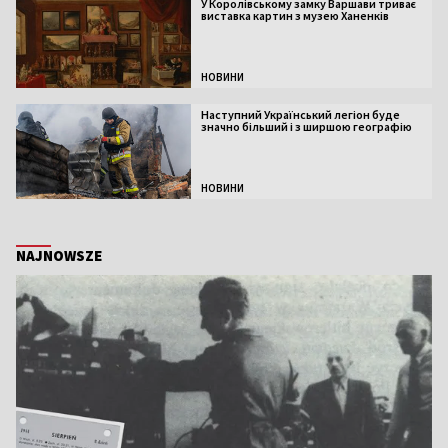
У Королівському замку Варшави триває
виставка картин з музею Ханенків
НОВИНИ
Наступний Український легіон буде
значно більший і з ширшою географію
НОВИНИ
NAJNOWSZE