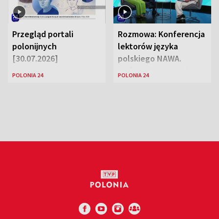
Przegląd portali
Rozmowa: Konferencja
polonijnych
lektorów języka
[30.07.2026]
polskiego NAWA.
Goście: dr Wojciech
POLONIA 24
POLONIA 24
Karczewski Gabriela
Urbańska-Legutko