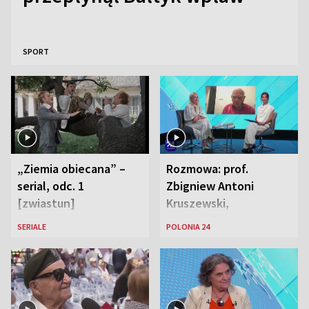
SPORT
„Ziemia obiecana” –
Rozmowa: prof.
serial, odc. 1
Zbigniew Antoni
[zwiastun]
Kruszewski,
Powstaniec
SERIALE
POLONIA 24
Warszawski oraz Aga
Zaryan, piosenkarka