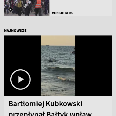
MIDNIGHT NEWS
NAJNOWSZE
Bartłomiej Kubkowski
przepłynął Bałtyk wpław