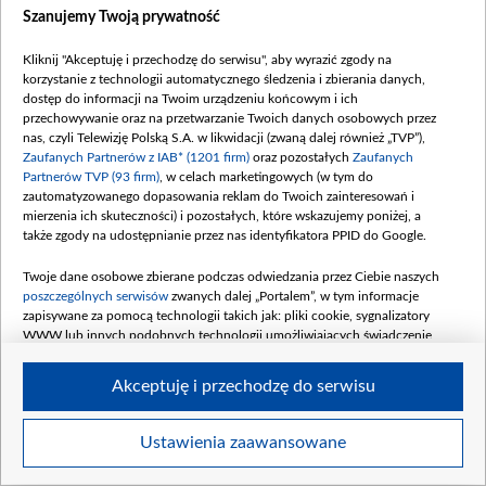
Szanujemy Twoją prywatność
Kliknij "Akceptuję i przechodzę do serwisu", aby wyrazić zgody na
korzystanie z technologii automatycznego śledzenia i zbierania danych,
dostęp do informacji na Twoim urządzeniu końcowym i ich
Polonia Euro 2023 - dzień finałowy w obiektywie, fot. Polonia Euro
przechowywanie oraz na przetwarzanie Twoich danych osobowych przez
nas, czyli Telewizję Polską S.A. w likwidacji (zwaną dalej również „TVP”),
Zaufanych Partnerów z IAB* (1201 firm)
oraz pozostałych
Zaufanych
Partnerów TVP (93 firm)
, w celach marketingowych (w tym do
zautomatyzowanego dopasowania reklam do Twoich zainteresowań i
mierzenia ich skuteczności) i pozostałych, które wskazujemy poniżej, a
także zgody na udostępnianie przez nas identyfikatora PPID do Google.
Twoje dane osobowe zbierane podczas odwiedzania przez Ciebie naszych
poszczególnych serwisów
zwanych dalej „Portalem”, w tym informacje
zapisywane za pomocą technologii takich jak: pliki cookie, sygnalizatory
WWW lub innych podobnych technologii umożliwiających świadczenie
dopasowanych i bezpiecznych usług, personalizację treści oraz reklam,
udostępnianie funkcji mediów społecznościowych oraz analizowanie ruchu
Akceptuję i przechodzę do serwisu
w Internecie.
Twoje dane osobowe zbierane podczas odwiedzania przez Ciebie
Ustawienia zaawansowane
Item
poszczególnych serwisów
na Portalu, takie jak adresy IP, identyfikatory
Szczegóły
Twoich urządzeń końcowych i identyfikatory plików cookie, informacje o
1