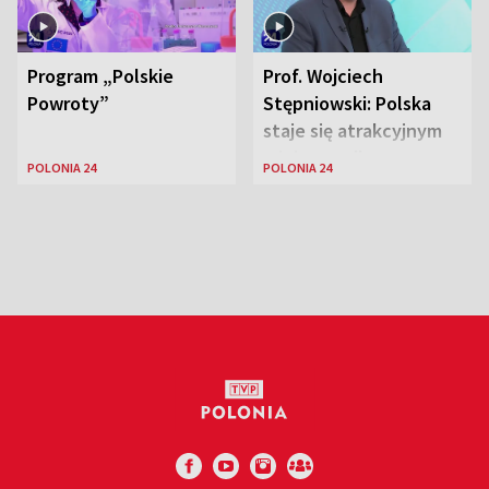
Program „Polskie
Prof. Wojciech
Powroty”
Stępniowski: Polska
staje się atrakcyjnym
miejscem dla
POLONIA 24
POLONIA 24
naukowców