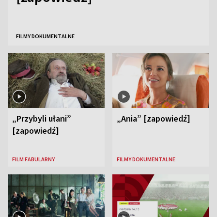
FILMY DOKUMENTALNE
„Przybyli ułani”
„Ania” [zapowiedź]
[zapowiedź]
FILM FABULARNY
FILMY DOKUMENTALNE