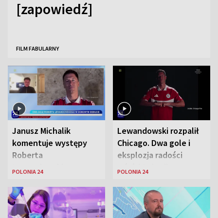
[zapowiedź]
FILM FABULARNY
Janusz Michalik
Lewandowski rozpalił
komentuje występy
Chicago. Dwa gole i
Roberta
eksplozja radości
Lewandowskiego w
wśród Polonii
POLONIA 24
POLONIA 24
Stanach
Zjednoczonych