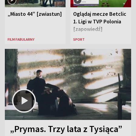
„Miasto 44” [zwiastun]
Oglądaj mecze Betclic
1. Ligi w TVP Polonia
[zapowiedź]
FILM FABULARNY
SPORT
„Prymas. Trzy lata z Tysiąca”