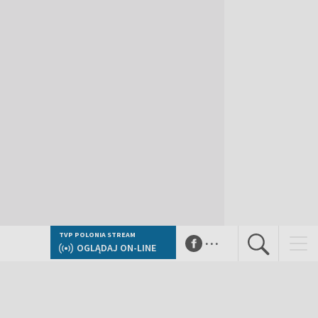
...
TVP POLONIA STREAM
OGLĄDAJ ON-LINE