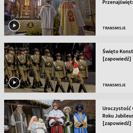
Przenajświęt
TRANSMISJE
Święto Konsty
[zapowiedź]
TRANSMISJE
Uroczystość 
Roku Jubileu
[zapowiedź]