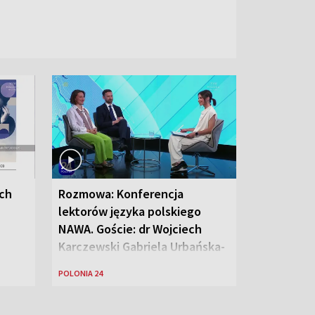
ych
Rozmowa: Konferencja
lektorów języka polskiego
NAWA. Goście: dr Wojciech
Karczewski Gabriela Urbańska-
Legutko
POLONIA 24