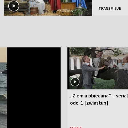
TRANSMISJE
„Ziemia obiecana” – serial
odc. 1 [zwiastun]
SERIALE