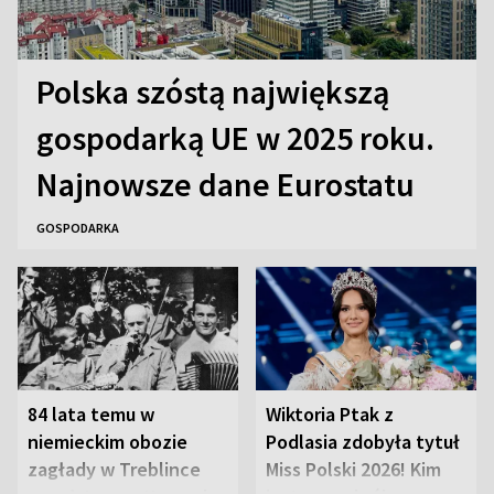
Polska szóstą największą
gospodarką UE w 2025 roku.
Najnowsze dane Eurostatu
GOSPODARKA
84 lata temu w
Wiktoria Ptak z
niemieckim obozie
Podlasia zdobyła tytuł
zagłady w Treblince
Miss Polski 2026! Kim