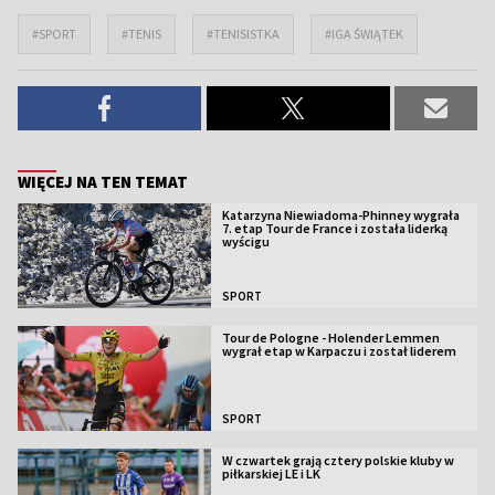
#SPORT
#TENIS
#TENISISTKA
#IGA ŚWIĄTEK
WIĘCEJ NA TEN TEMAT
Katarzyna Niewiadoma-Phinney wygrała
7. etap Tour de France i została liderką
wyścigu
SPORT
Tour de Pologne - Holender Lemmen
wygrał etap w Karpaczu i został liderem
SPORT
W czwartek grają cztery polskie kluby w
piłkarskiej LE i LK