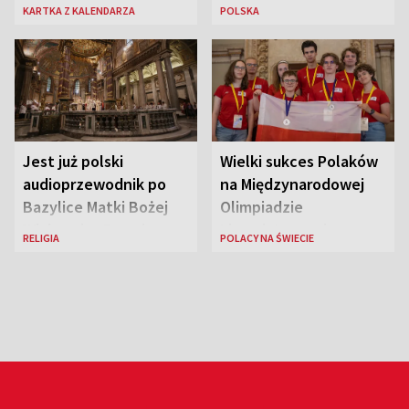
zmarł Janusz Korczak
jest nowa królowa
KARTKA Z KALENDARZA
POLSKA
piękności?
Jest już polski
Wielki sukces Polaków
audioprzewodnik po
na Międzynarodowej
Bazylice Matki Bożej
Olimpiadzie
Większej w Rzymie
Lingwistycznej
RELIGIA
POLACY NA ŚWIECIE