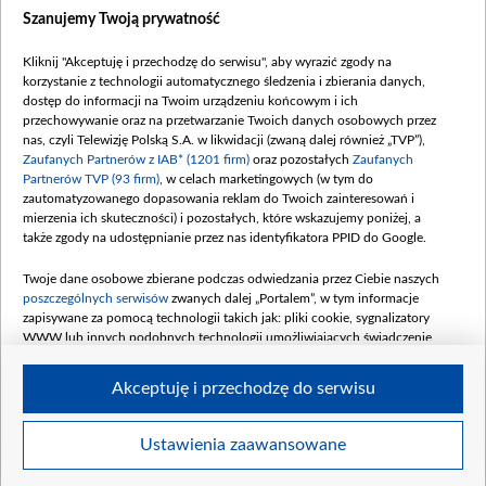
Szanujemy Twoją prywatność
Kliknij "Akceptuję i przechodzę do serwisu", aby wyrazić zgody na
korzystanie z technologii automatycznego śledzenia i zbierania danych,
dostęp do informacji na Twoim urządzeniu końcowym i ich
przechowywanie oraz na przetwarzanie Twoich danych osobowych przez
nas, czyli Telewizję Polską S.A. w likwidacji (zwaną dalej również „TVP”),
Zaufanych Partnerów z IAB* (1201 firm)
oraz pozostałych
Zaufanych
Partnerów TVP (93 firm)
, w celach marketingowych (w tym do
zautomatyzowanego dopasowania reklam do Twoich zainteresowań i
mierzenia ich skuteczności) i pozostałych, które wskazujemy poniżej, a
także zgody na udostępnianie przez nas identyfikatora PPID do Google.
Twoje dane osobowe zbierane podczas odwiedzania przez Ciebie naszych
poszczególnych serwisów
zwanych dalej „Portalem”, w tym informacje
zapisywane za pomocą technologii takich jak: pliki cookie, sygnalizatory
WWW lub innych podobnych technologii umożliwiających świadczenie
dopasowanych i bezpiecznych usług, personalizację treści oraz reklam,
udostępnianie funkcji mediów społecznościowych oraz analizowanie ruchu
Akceptuję i przechodzę do serwisu
w Internecie.
Twoje dane osobowe zbierane podczas odwiedzania przez Ciebie
Ustawienia zaawansowane
poszczególnych serwisów
na Portalu, takie jak adresy IP, identyfikatory
©2026 Telewizja Polska S. A. w likwidacji
Twoich urządzeń końcowych i identyfikatory plików cookie, informacje o