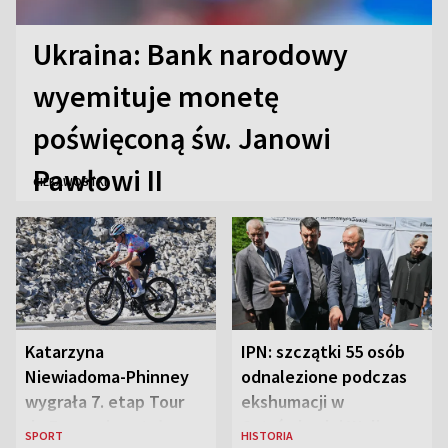
Ukraina: Bank narodowy
wyemituje monetę
poświęconą św. Janowi
Pawłowi II
CIEKAWOSTKI
Katarzyna
IPN: szczątki 55 osób
Niewiadoma-Phinney
odnalezione podczas
wygrała 7. etap Tour
ekshumacji w
de France i została
Ostrówkach i Woli
SPORT
HISTORIA