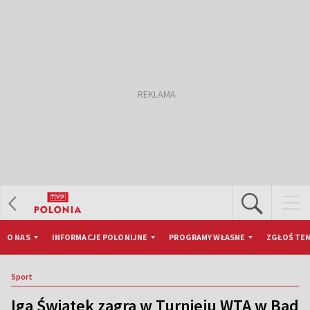
O NAS
INFORMACJE POLONIJNE
PROGRAMY WŁASNE
ZGŁOŚ TEM
Sport
Iga Świątek zagra w Turnieju WTA w Bad