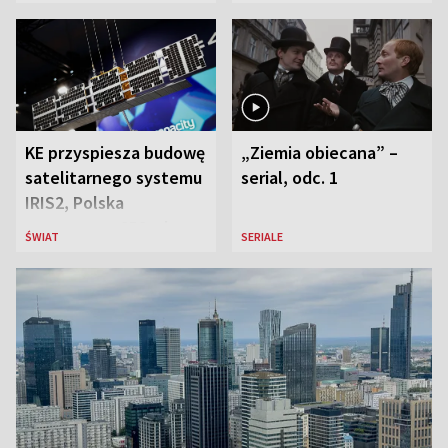
liderką wyścigu
Ostrowieckiej
KE przyspiesza budowę
„Ziemia obiecana” –
satelitarnego systemu
serial, odc. 1
IRIS2, Polska
przeznaczy 656 mln
ŚWIAT
SERIALE
euro