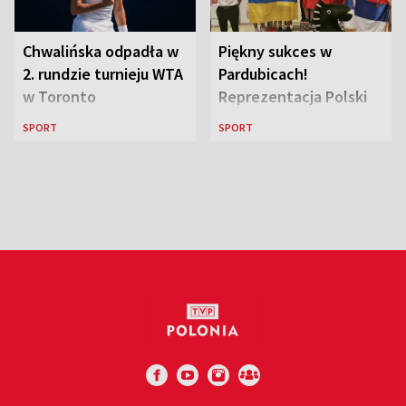
Chwalińska odpadła w
Piękny sukces w
2. rundzie turnieju WTA
Pardubicach!
w Toronto
Reprezentacja Polski
wygrywa Drużynowe
SPORT
SPORT
Mistrzostwa Europy w
szachach do lat 12