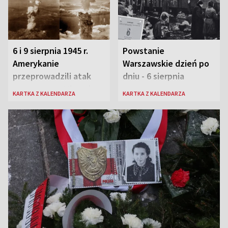
6 i 9 sierpnia 1945 r.
Powstanie
Amerykanie
Warszawskie dzień po
przeprowadzili atak
dniu - 6 sierpnia
atomowy na Hiroszimę
KARTKA Z KALENDARZA
KARTKA Z KALENDARZA
i Nagasaki