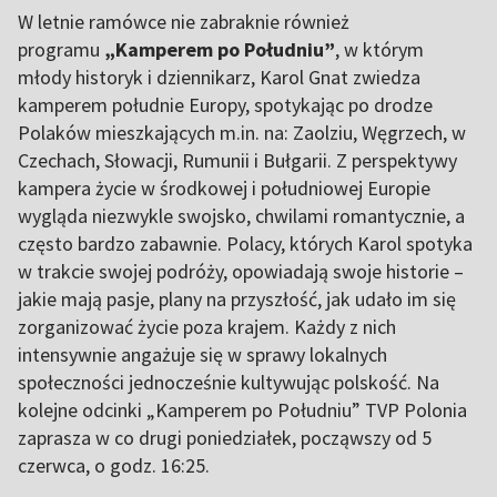
W letnie ramówce nie zabraknie również
programu
„Kamperem po Południu”
, w którym
młody historyk i dziennikarz, Karol Gnat zwiedza
kamperem południe Europy, spotykając po drodze
Polaków mieszkających m.in. na: Zaolziu, Węgrzech, w
Czechach, Słowacji, Rumunii i Bułgarii. Z perspektywy
kampera życie w środkowej i południowej Europie
wygląda niezwykle swojsko, chwilami romantycznie, a
często bardzo zabawnie. Polacy, których Karol spotyka
w trakcie swojej podróży, opowiadają swoje historie –
jakie mają pasje, plany na przyszłość, jak udało im się
zorganizować życie poza krajem. Każdy z nich
intensywnie angażuje się w sprawy lokalnych
społeczności jednocześnie kultywując polskość. Na
kolejne odcinki „Kamperem po Południu” TVP Polonia
zaprasza w co drugi poniedziałek, począwszy od 5
czerwca, o godz. 16:25.