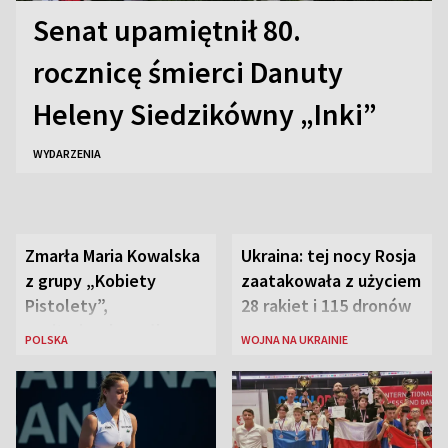
Senat upamiętnił 80.
rocznicę śmierci Danuty
Heleny Siedzikówny „Inki”
WYDARZENIA
Zmarła Maria Kowalska
Ukraina: tej nocy Rosja
z grupy „Kobiety
zaatakowała z użyciem
Pistolety”,
28 rakiet i 115 dronów
sanitariuszka pułku
POLSKA
WOJNA NA UKRAINIE
„Baszta”