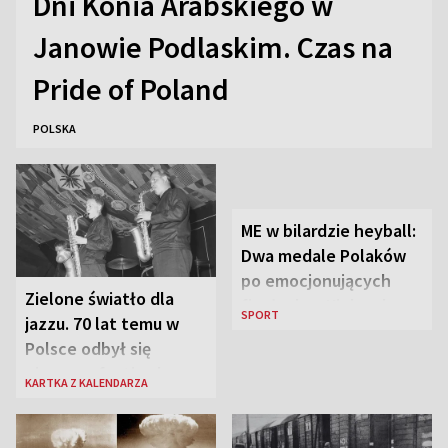
Dni Konia Arabskiego w
Janowie Podlaskim. Czas na
Pride of Poland
POLSKA
ME w bilardzie heyball:
Dwa medale Polaków
po emocjonujących
Zielone światło dla
finałach w Kielcach
SPORT
jazzu. 70 lat temu w
Polsce odbył się
pierwszy festiwal
KARTKA Z KALENDARZA
jazzowy