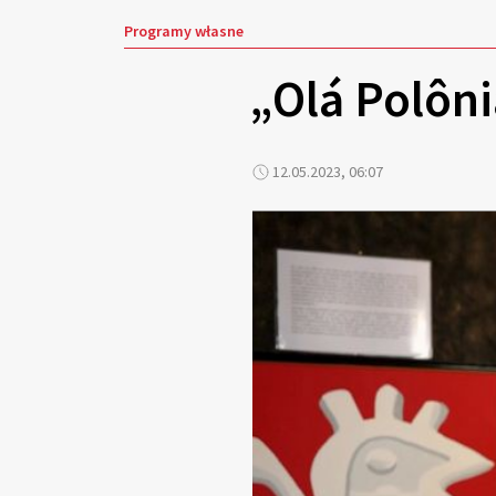
Programy własne
„Olá Polôn
12.05.2023, 06:07