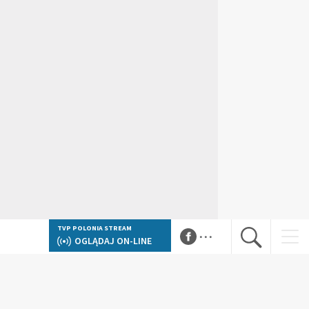
...
TVP POLONIA STREAM
OGLĄDAJ ON-LINE