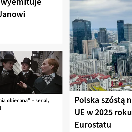
 wyemituje
Janowi
Polska szóstą 
ia obiecana” – serial,
1
UE w 2025 rok
Eurostatu