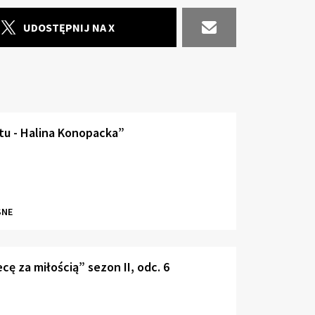
UDOSTĘPNIJ NA X
tu - Halina Konopacka”
SNE
ę za miłością” sezon II, odc. 6