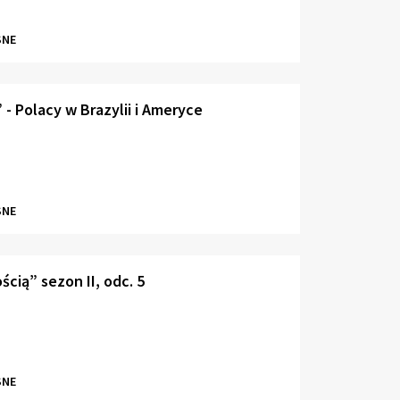
SNE
 - Polacy w Brazylii i Ameryce
SNE
ścią” sezon II, odc. 5
SNE