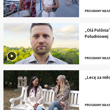
PROGRAMY WŁA
„Olá Polônia”
Południowej
PROGRAMY WŁA
„Lecę za miło
PROGRAMY WŁA