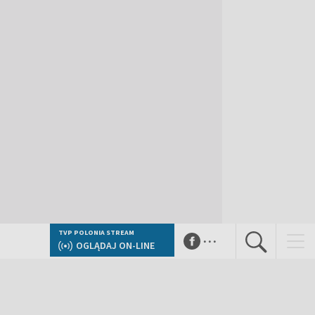
...
TVP POLONIA STREAM
OGLĄDAJ ON-LINE