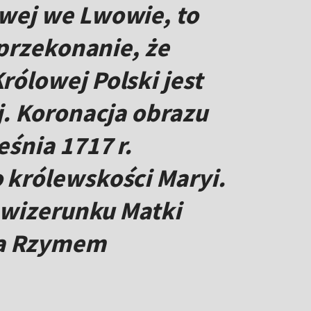
wej we Lwowie, to
 przekonanie, że
ólowej Polski jest
. Koronacja obrazu
śnia 1717 r.
 królewskości Maryi.
 wizerunku Matki
oza Rzymem