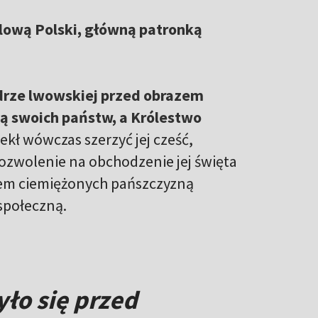
rólową Polski, główną patronką
edrze lwowskiej przed obrazem
wą swoich państw, a Królestwo
zekł wówczas szerzyć jej cześć,
 pozwolenie na obchodzenie jej święta
osem ciemiężonych pańszczyzną
społeczną.
ło się przed