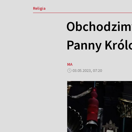
Religia
Obchodzimy
Panny Królo
MA
03.05.2023, 07:20