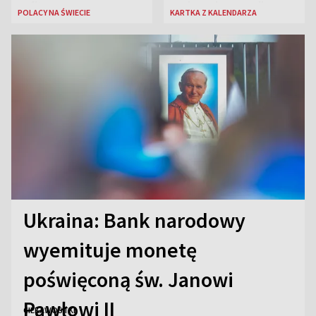
sufitem
rozbrzmiewa radio
POLACY NA ŚWIECIE
KARTKA Z KALENDARZA
„Błyskawica”, śmierć
„Antka Rozpylacza”
Ukraina: Bank narodowy
wyemituje monetę
poświęconą św. Janowi
Pawłowi II
CIEKAWOSTKI