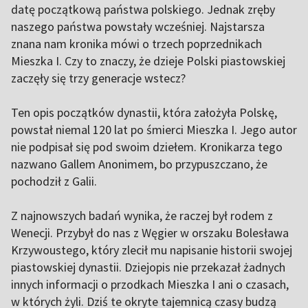
datę początkową państwa polskiego. Jednak zręby
naszego państwa powstały wcześniej. Najstarsza
znana nam kronika mówi o trzech poprzednikach
Mieszka I. Czy to znaczy, że dzieje Polski piastowskiej
zaczęły się trzy generacje wstecz?
Ten opis początków dynastii, która założyła Polskę,
powstał niemal 120 lat po śmierci Mieszka I. Jego autor
nie podpisał się pod swoim dziełem. Kronikarza tego
nazwano Gallem Anonimem, bo przypuszczano, że
pochodził z Galii.
Z najnowszych badań wynika, że raczej był rodem z
Wenecji. Przybył do nas z Węgier w orszaku Bolesława
Krzywoustego, który zlecił mu napisanie historii swojej
piastowskiej dynastii. Dziejopis nie przekazał żadnych
innych informacji o przodkach Mieszka I ani o czasach,
w których żyli. Dziś te okryte tajemnicą czasy budzą