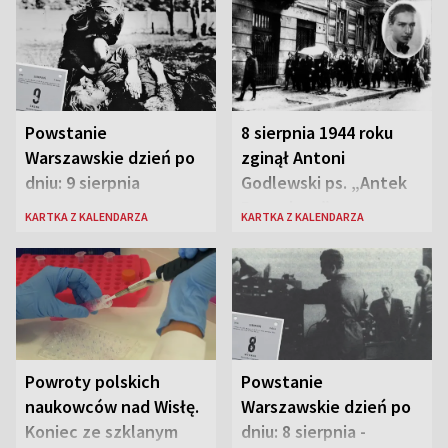
Powstanie
8 sierpnia 1944 roku
Warszawskie dzień po
zginął Antoni
dniu: 9 sierpnia
Godlewski ps. „Antek
Rozpylacz”
KARTKA Z KALENDARZA
KARTKA Z KALENDARZA
Powroty polskich
Powstanie
naukowców nad Wisłę.
Warszawskie dzień po
Koniec ze szklanym
dniu: 8 sierpnia -