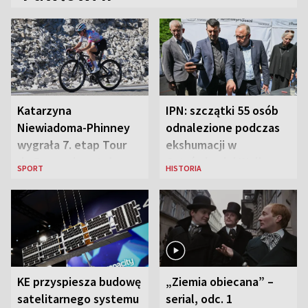
Katarzyna
IPN: szczątki 55 osób
Niewiadoma-Phinney
odnalezione podczas
wygrała 7. etap Tour
ekshumacji w
de France i została
Ostrówkach i Woli
SPORT
HISTORIA
liderką wyścigu
Ostrowieckiej
KE przyspiesza budowę
„Ziemia obiecana” –
satelitarnego systemu
serial, odc. 1