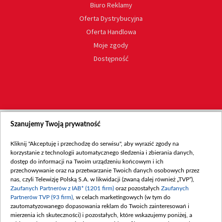
Biuro Reklamy
Oferta Dystrybucyjna
Oferta Handlowa
Moje zgody
Dostępność
Szanujemy Twoją prywatność
Kliknij "Akceptuję i przechodzę do serwisu", aby wyrazić zgody na
korzystanie z technologii automatycznego śledzenia i zbierania danych,
dostęp do informacji na Twoim urządzeniu końcowym i ich
przechowywanie oraz na przetwarzanie Twoich danych osobowych przez
nas, czyli Telewizję Polską S.A. w likwidacji (zwaną dalej również „TVP”),
Zaufanych Partnerów z IAB* (1201 firm)
oraz pozostałych
Zaufanych
Partnerów TVP (93 firm)
, w celach marketingowych (w tym do
zautomatyzowanego dopasowania reklam do Twoich zainteresowań i
mierzenia ich skuteczności) i pozostałych, które wskazujemy poniżej, a