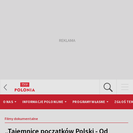
O NAS
INFORMACJE POLONIJNE
PROGRAMY WŁASNE
ZGŁOŚ TEM
Filmy dokumentalne
„Tajemnice początków Polski - Od